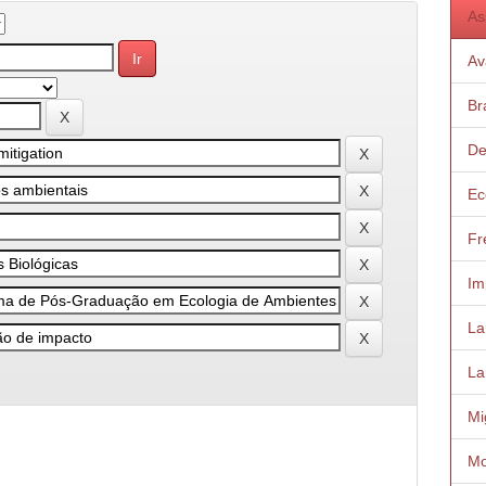
As
Av
Bra
De
Ec
Fr
Im
Lar
La
Mi
Mo