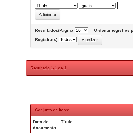
Resultados/Página
|
Ordenar registros 
Registro(s)
Resultado 1-1 de 1.
Conjunto de itens:
Data do
Título
documento