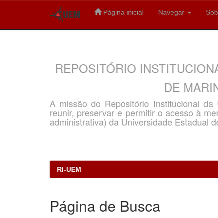
Página inicial
Navegar
Sob
Skip
navigation
REPOSITÓRIO INSTITUCION
DE MARIN
A missão do Repositório Institucional d
reunir, preservar e permitir o acesso à memó
administrativa) da Universidade Estadual d
RI-UEM
Página de Busca