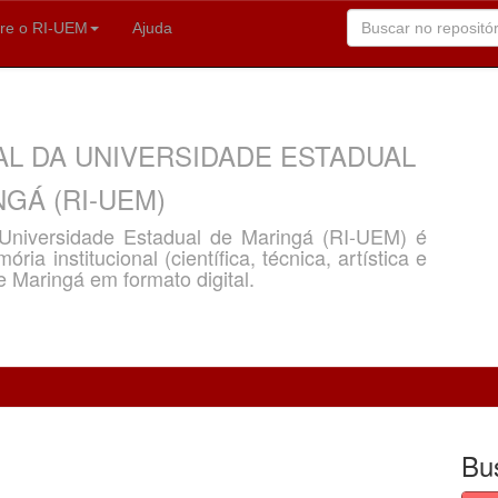
re o RI-UEM
Ajuda
AL DA UNIVERSIDADE ESTADUAL
GÁ (RI-UEM)
a Universidade Estadual de Maringá (RI-UEM) é
ria institucional (científica, técnica, artística e
e Maringá em formato digital.
Bu