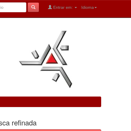
Entrar em:
Idioma
sca refinada