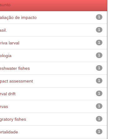
sunto
aliação de impacto
1
sil.
1
riva larval
1
ologia
1
eshwater fishes
1
pact assessment
1
val drift
1
rvas
1
gratory fishes
1
rtalidade
1