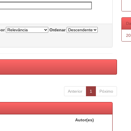
Da
por
Ordenar
20
Anterior
1
Póximo
Autor(es)