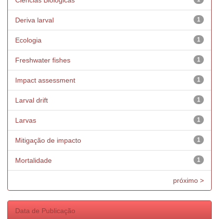
Ciências Biológicas
Deriva larval
1
Ecologia
1
Freshwater fishes
1
Impact assessment
1
Larval drift
1
Larvas
1
Mitigação de impacto
1
Mortalidade
1
próximo >
Data de Publicação