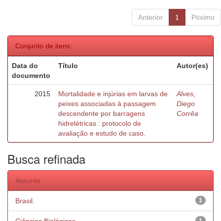
Anterior
1
Póximo
Conjunto de itens:
Data do
Título
Autor(es)
documento
2015
Mortalidade e injúrias em larvas de
Alves,
peixes associadas à passagem
Diego
descendente por barragens
Corrêa
hidrelétricas : protocolo de
avaliação e estudo de caso.
Busca refinada
Assunto
Brasil.
1
1