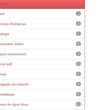
sunto
sil.
1
ências Biológicas
1
ologia
1
eshwater fishes
1
pact assessment
1
val drift
1
rvas
1
tigação de impacto
1
rtalidade
1
ixes de água doce
1