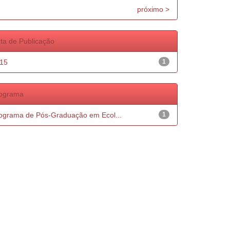
próximo >
ta de Publicação
15
1
ograma
ograma de Pós-Graduação em Ecol...
1