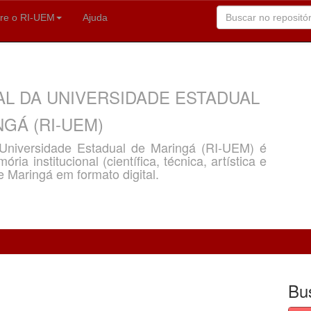
re o RI-UEM
Ajuda
AL DA UNIVERSIDADE ESTADUAL
GÁ (RI-UEM)
a Universidade Estadual de Maringá (RI-UEM) é
ria institucional (científica, técnica, artística e
e Maringá em formato digital.
Bu