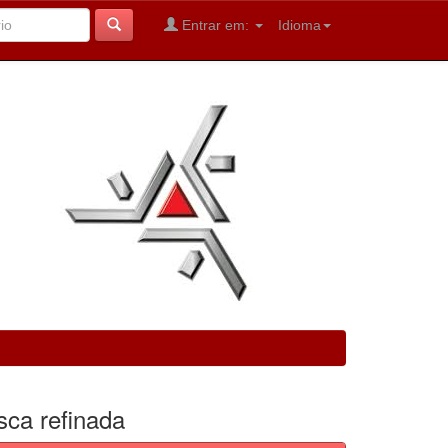
Entrar em:
Idioma
sca refinada