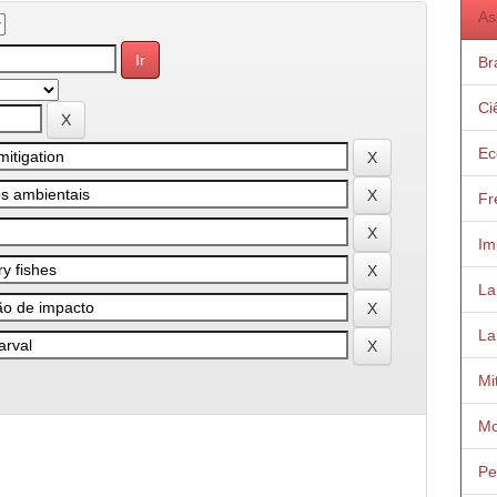
As
Bra
Ci
Ec
Fr
Im
Lar
La
Mi
Mo
Pe