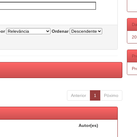
Da
por
Ordenar
20
Pr
Pr
Anterior
1
Póximo
Autor(es)