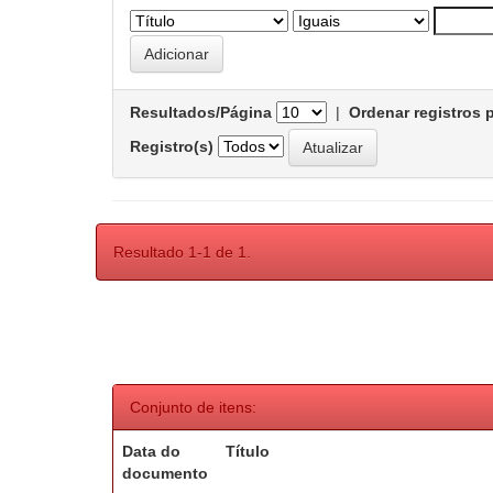
Resultados/Página
|
Ordenar registros 
Registro(s)
Resultado 1-1 de 1.
Conjunto de itens:
Data do
Título
documento