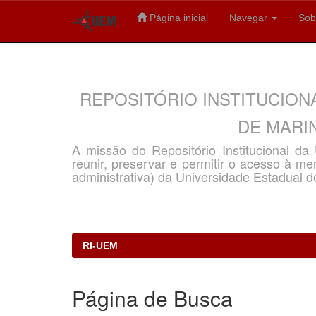
Página inicial
Navegar
Sob
Skip
navigation
REPOSITÓRIO INSTITUCION
DE MARIN
A missão do Repositório Institucional d
reunir, preservar e permitir o acesso à memó
administrativa) da Universidade Estadual d
RI-UEM
Página de Busca