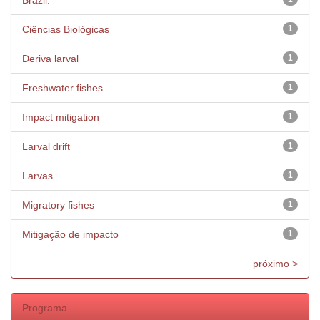
Brazil.
Ciências Biológicas
1
Deriva larval
1
Freshwater fishes
1
Impact mitigation
1
Larval drift
1
Larvas
1
Migratory fishes
1
Mitigação de impacto
1
próximo >
Programa