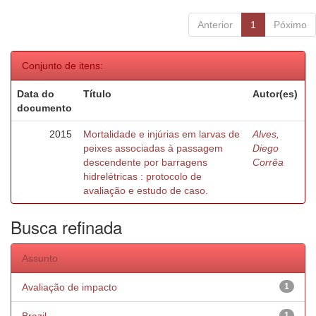
Anterior
1
Póximo
Conjunto de itens:
Data do
Título
Autor(es)
documento
2015
Mortalidade e injúrias em larvas de
Alves,
peixes associadas à passagem
Diego
descendente por barragens
Corrêa
hidrelétricas : protocolo de
avaliação e estudo de caso.
Busca refinada
Assunto
Avaliação de impacto
1
1