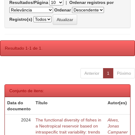
Resultados/Página
|
Ordenar registros por
Ordenar
Registro(s)
Resultado 1-1 de 1.
Anterior
1
Póximo
Conjunto de itens:
Data do
Título
Autor(es)
documento
2024
The functional diversity of fishes in
Alves,
a Neotropical reservoir based on
Jonas
intraspecific trait variability: trends
Campaner