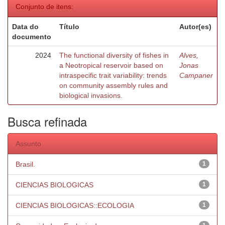
Conjunto de itens:
Data do
Título
Autor(es)
documento
2024
The functional diversity of fishes in
Alves,
a Neotropical reservoir based on
Jonas
intraspecific trait variability: trends
Campaner
on community assembly rules and
biological invasions.
Busca refinada
Assunto
Brasil.
1
CIENCIAS BIOLOGICAS
1
CIENCIAS BIOLOGICAS::ECOLOGIA
1