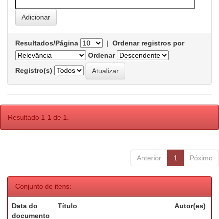
Resultados/Página
|
Ordenar registros por
Ordenar
Registro(s)
Resultado 1-1 de 1.
Anterior
1
Póximo
Conjunto de itens:
Data do
Título
Autor(es)
documento