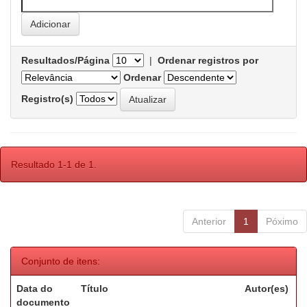
Resultados/Página
|
Ordenar registros por
Ordenar
Registro(s)
Resultado 1-1 de 1.
Anterior
1
Póximo
Conjunto de itens:
Data do
Título
Autor(es)
documento