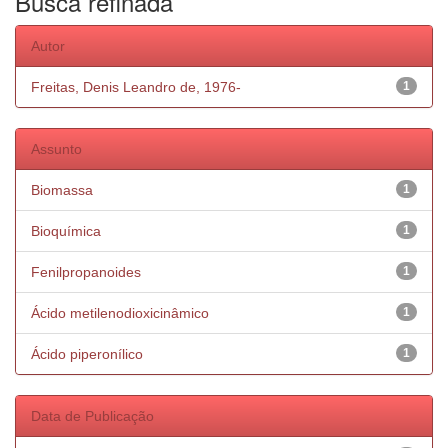
Busca refinada
Autor
Freitas, Denis Leandro de, 1976-
1
Assunto
Biomassa
1
Bioquímica
1
Fenilpropanoides
1
Ácido metilenodioxicinâmico
1
Ácido piperonílico
1
Data de Publicação