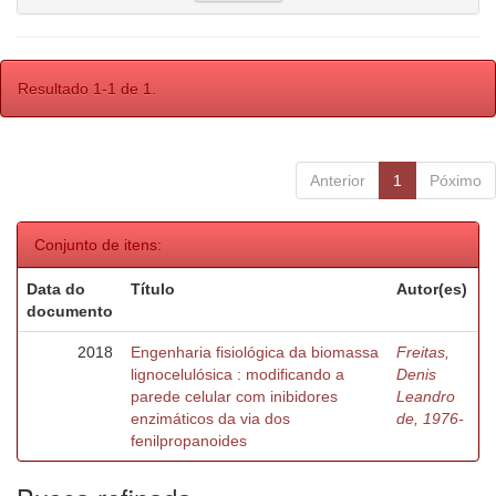
Resultado 1-1 de 1.
Anterior
1
Póximo
Conjunto de itens:
Data do
Título
Autor(es)
documento
2018
Engenharia fisiológica da biomassa
Freitas,
lignocelulósica : modificando a
Denis
parede celular com inibidores
Leandro
enzimáticos da via dos
de, 1976-
fenilpropanoides