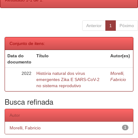
Resultado 1-1 de 1.
Anterior
1
Póximo
Conjunto de itens:
Data do
Título
Autor(es)
documento
2022
História natural dos vírus
Morelli,
emergentes Zika E SARS-CoV-2
Fabricio
no sistema reprodutivo
Busca refinada
Autor
Morelli, Fabricio
1