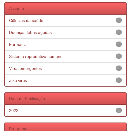
Assunto
Ciências da saúde
1
Doenças febris agudas
1
Farmácia
1
Sistema reprodutivo humano
1
Virus emergentes
1
Zika virus
1
Data de Publicação
2022
1
Programa