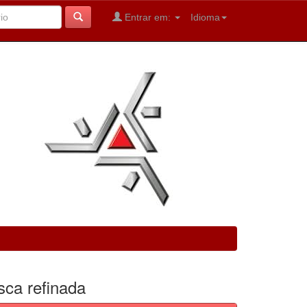
Entrar em:
Idioma
sca refinada