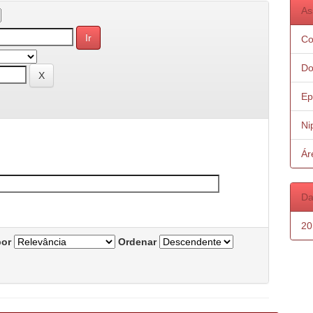
As
Co
Do
Ep
Ni
Ár
Da
20
por
Ordenar