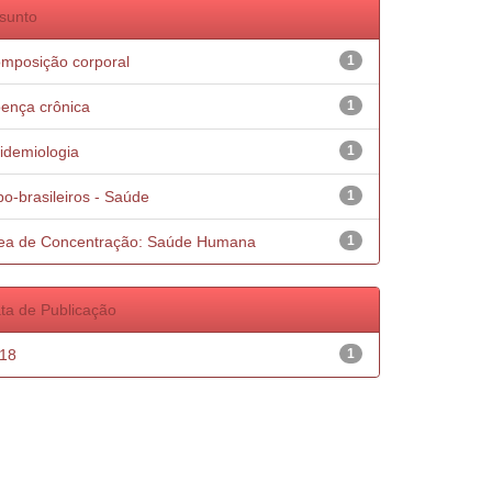
sunto
mposição corporal
1
ença crônica
1
idemiologia
1
po-brasileiros - Saúde
1
ea de Concentração: Saúde Humana
1
ta de Publicação
18
1