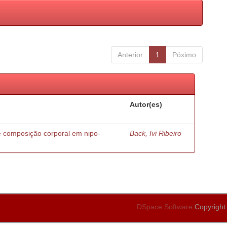
Anterior
1
Póximo
Autor(es)
e composição corporal em nipo-
Back, Ivi Ribeiro
DSpace Software
Copyright