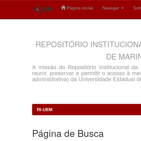
Página inicial
Navegar
Sob
Skip
navigation
REPOSITÓRIO INSTITUCION
DE MARIN
A missão do Repositório Institucional d
reunir, preservar e permitir o acesso à memó
administrativa) da Universidade Estadual d
RI-UEM
Página de Busca