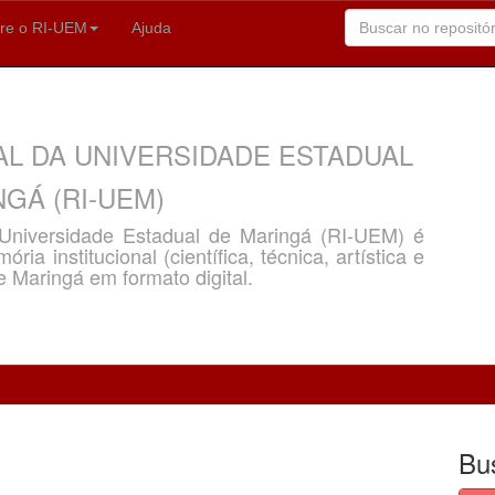
re o RI-UEM
Ajuda
AL DA UNIVERSIDADE ESTADUAL
GÁ (RI-UEM)
a Universidade Estadual de Maringá (RI-UEM) é
ria institucional (científica, técnica, artística e
e Maringá em formato digital.
Bu