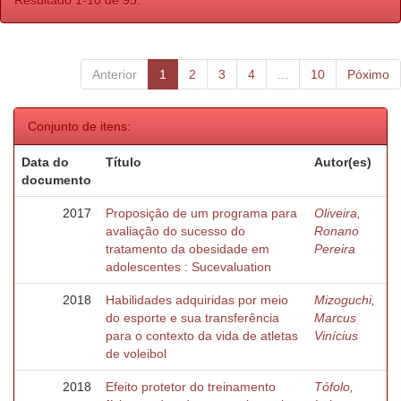
Resultado 1-10 de 95.
Anterior
1
2
3
4
...
10
Póximo
Conjunto de itens:
Data do
Título
Autor(es)
documento
2017
Proposição de um programa para
Oliveira,
avaliação do sucesso do
Ronano
tratamento da obesidade em
Pereira
adolescentes : Sucevaluation
2018
Habilidades adquiridas por meio
Mizoguchi,
do esporte e sua transferência
Marcus
para o contexto da vida de atletas
Vinícius
de voleibol
2018
Efeito protetor do treinamento
Tófolo,