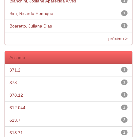
Bianchini, Josiane Aparecida Alves
1
Bim, Ricardo Henrique
1
Boaretto, Juliana Dias
1
próximo >
Assunto
371.2
1
378
1
378.12
1
612.044
2
613.7
2
613.71
2