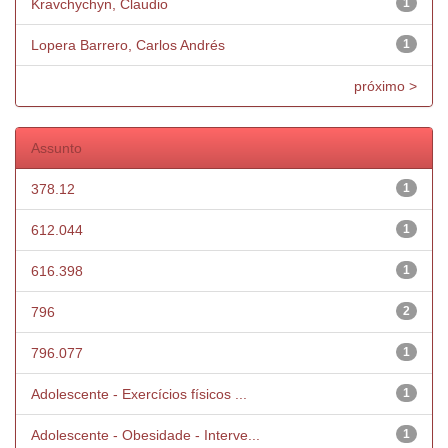
Kravchychyn, Claudio
1
Lopera Barrero, Carlos Andrés
1
próximo >
Assunto
378.12
1
612.044
1
616.398
1
796
2
796.077
1
Adolescente - Exercícios físicos ...
1
Adolescente - Obesidade - Interve...
1