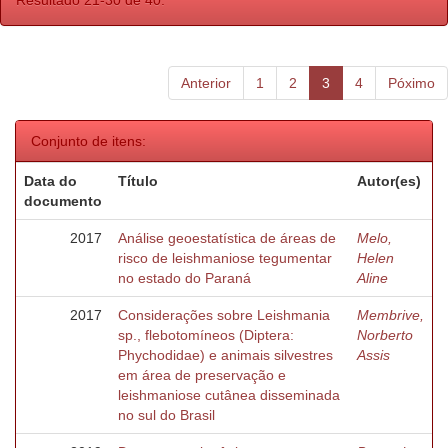
Resultado 21-30 de 40.
Anterior
1
2
3
4
Póximo
Conjunto de itens:
Data do
Título
Autor(es)
documento
2017
Análise geoestatística de áreas de
Melo,
risco de leishmaniose tegumentar
Helen
no estado do Paraná
Aline
2017
Considerações sobre Leishmania
Membrive,
sp., flebotomíneos (Diptera:
Norberto
Phychodidae) e animais silvestres
Assis
em área de preservação e
leishmaniose cutânea disseminada
no sul do Brasil