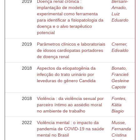
2019
Doença renal crônica :
Bersani-
implantação de modelo
Amado,
experimental como ferramenta
Luiz
para identificar a fisiopatologia da
Eduardo
doença e o alvo terapêutico
potencial
2019
Parâmetros clínicos e laboratoriais
Cremer,
de idosos cardiopatas portadores
Edivaldo
de doença renal
2018
Aspectos da etiopatogênia da
Bonato,
infecção do trato urinário por
Francieli
leveduras do gênero Candida
Gesleine
Capote
2018
Violência : da violência sexual por
Fontes,
parceiro íntimo ao assédio moral
Kátia
no ambiente de trabalho
Biagio
2022
Violência mental : o impacto da
Musse,
pandemia de COVID-19 na saúde
Fernanda
mental no Brasil
Cristina