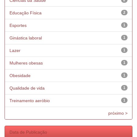
Ciências da Saúde
2
Educação Física
2
Esportes
1
Ginástica laboral
1
Lazer
1
Mulheres obesas
1
Obesidade
1
Qualidade de vida
1
Treinamento aeróbio
1
próximo >
Data de Publicação