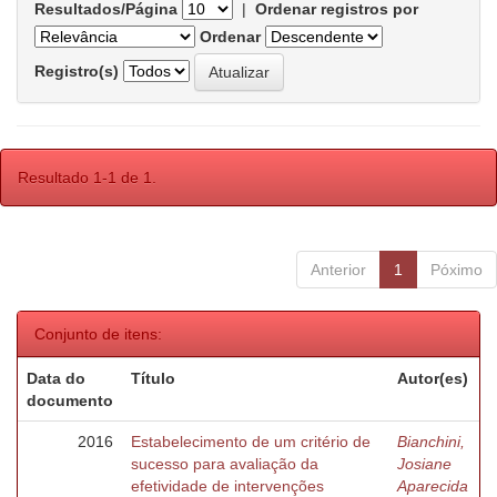
Resultados/Página
|
Ordenar registros por
Ordenar
Registro(s)
Resultado 1-1 de 1.
Anterior
1
Póximo
Conjunto de itens:
Data do
Título
Autor(es)
documento
2016
Estabelecimento de um critério de
Bianchini,
sucesso para avaliação da
Josiane
efetividade de intervenções
Aparecida