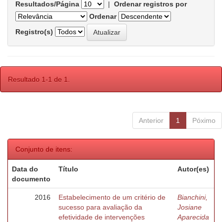
Resultados/Página
|
Ordenar registros por
Ordenar
Registro(s)
Resultado 1-1 de 1.
Anterior
1
Póximo
Conjunto de itens:
Data do
Título
Autor(es)
documento
2016
Estabelecimento de um critério de
Bianchini,
sucesso para avaliação da
Josiane
efetividade de intervenções
Aparecida