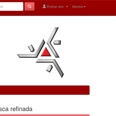
Entrar em:
Idioma
sca refinada