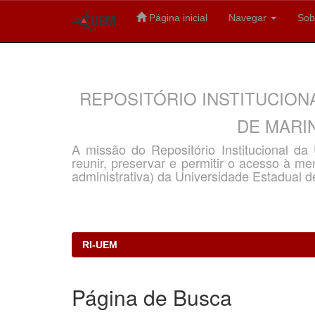
Página inicial
Navegar
Sob
Skip
navigation
REPOSITÓRIO INSTITUCION
DE MARIN
A missão do Repositório Institucional d
reunir, preservar e permitir o acesso à memó
administrativa) da Universidade Estadual d
RI-UEM
Página de Busca