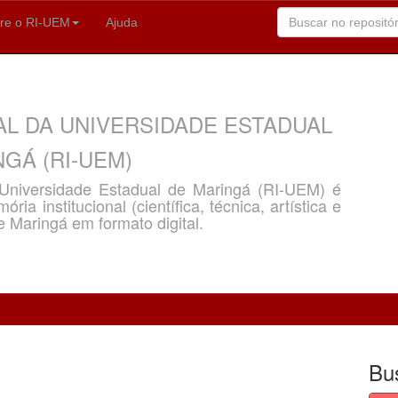
re o RI-UEM
Ajuda
AL DA UNIVERSIDADE ESTADUAL
GÁ (RI-UEM)
a Universidade Estadual de Maringá (RI-UEM) é
ria institucional (científica, técnica, artística e
e Maringá em formato digital.
Bu