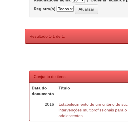
Resultados/Página
|
Ordenar registros 
Registro(s)
Resultado 1-1 de 1.
Conjunto de itens:
Data do
Título
documento
2016
Estabelecimento de um critério de suc
intervenções multiprofissionais para 
adolescentes