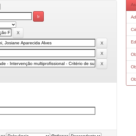
As
Ad
Ci
Ed
Ob
Ob
Ob