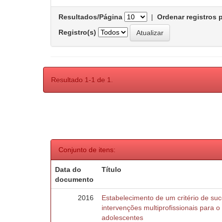
Resultados/Página
|
Ordenar registros 
Registro(s)
Resultado 1-1 de 1.
Conjunto de itens:
Data do
Título
documento
2016
Estabelecimento de um critério de suc
intervenções multiprofissionais para 
adolescentes