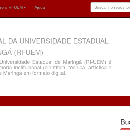
re o RI-UEM
Ajuda
AL DA UNIVERSIDADE ESTADUAL
GÁ (RI-UEM)
a Universidade Estadual de Maringá (RI-UEM) é
ria institucional (científica, técnica, artística e
e Maringá em formato digital.
Bu