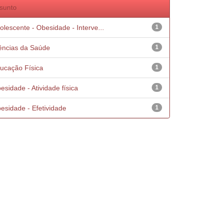
sunto
olescente - Obesidade - Interve...
1
ências da Saúde
1
ucação Física
1
esidade - Atividade física
1
esidade - Efetividade
1