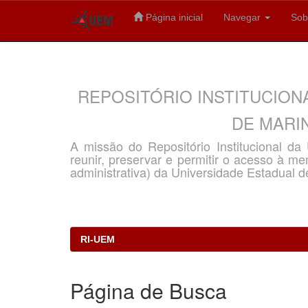
Página inicial
Navegar
Sob
Skip
navigation
REPOSITÓRIO INSTITUCION
DE MARIN
A missão do Repositório Institucional d
reunir, preservar e permitir o acesso à memó
administrativa) da Universidade Estadual d
RI-UEM
Página de Busca