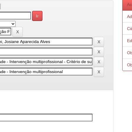
As
Ad
Ci
Ed
Ob
Ob