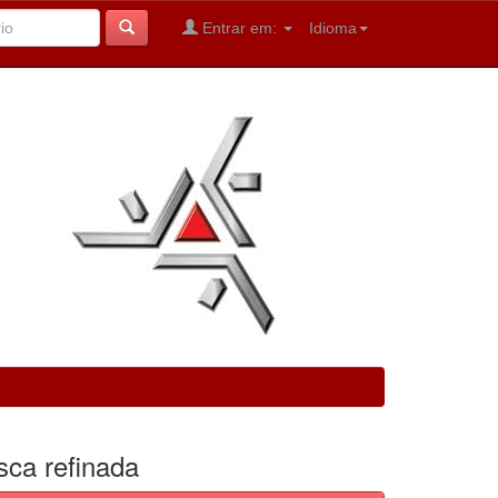
Entrar em:
Idioma
sca refinada