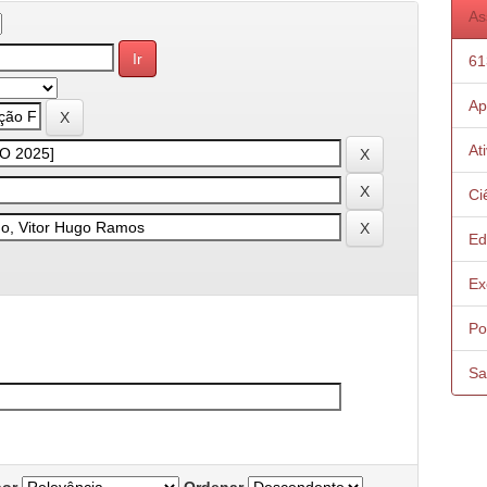
As
61
Ap
At
Ci
Ed
Ex
Pol
Sa