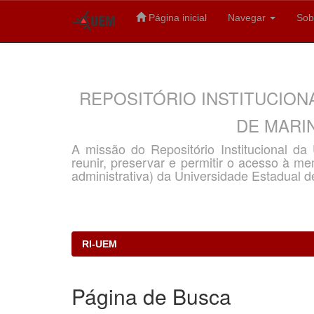
Página inicial
Navegar
Sob
Skip
navigation
REPOSITÓRIO INSTITUCION
DE MARIN
A missão do Repositório Institucional d
reunir, preservar e permitir o acesso à memó
administrativa) da Universidade Estadual d
RI-UEM
Página de Busca