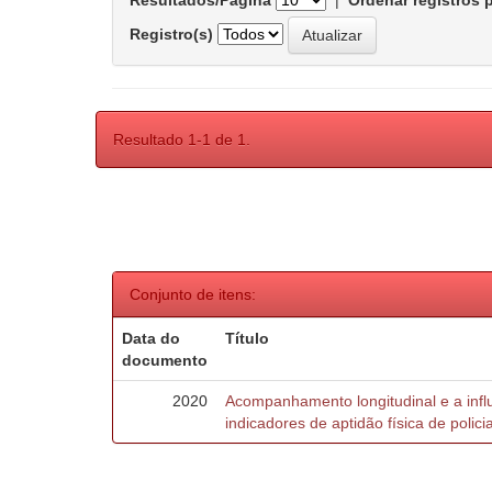
Resultados/Página
|
Ordenar registros 
Registro(s)
Resultado 1-1 de 1.
Conjunto de itens:
Data do
Título
documento
2020
Acompanhamento longitudinal e a inf
indicadores de aptidão física de policia