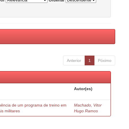
por
Ordenar
Anterior
1
Póximo
Autor(es)
luência de um programa de treino em
Machado, Vitor
is militares
Hugo Ramos