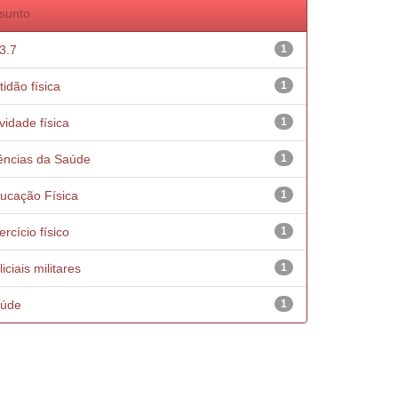
sunto
3.7
1
tidão física
1
ividade física
1
ências da Saúde
1
ucação Física
1
ercício físico
1
iciais militares
1
úde
1