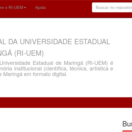
re o RI-UEM
Ajuda
AL DA UNIVERSIDADE ESTADUAL
GÁ (RI-UEM)
a Universidade Estadual de Maringá (RI-UEM) é
ria institucional (científica, técnica, artística e
e Maringá em formato digital.
Bu