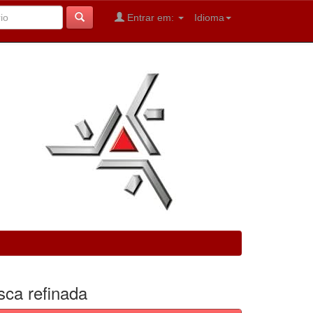
Entrar em:
Idioma
sca refinada