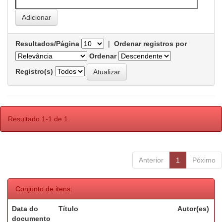
Resultados/Página
|
Ordenar registros por
Ordenar
Registro(s)
Resultado 1-1 de 1.
Anterior
1
Póximo
Conjunto de itens:
Data do
Título
Autor(es)
documento