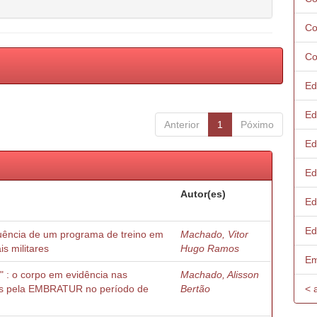
Co
Co
Ed
Ed
Anterior
1
Póximo
Ed
Ed
Autor(es)
Ed
Ed
luência de um programa de treino em
Machado, Vitor
is militares
Hugo Ramos
Em
" : o corpo em evidência nas
Machado, Alisson
as pela EMBRATUR no período de
Bertão
< 