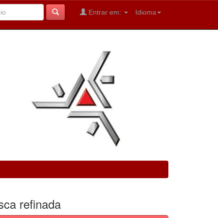
Entrar em:
Idioma
sca refinada