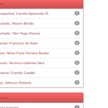
tor
mpanholi, Carolini Aparecida Ol...
1
chado, Alisson Bertão
1
chado, Vitor Hugo Ramos
1
noel, Francisco de Assis
1
iva, Héres Faria Ferreira Becker
1
ovani, Verónica Gabriela Silva
1
tamal, Franklin Castillo
1
jo, Jeferson Roberto
1
sunto
rpo humano
1