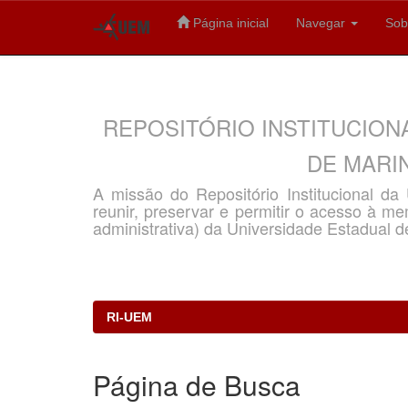
Página inicial
Navegar
Sob
Skip
navigation
REPOSITÓRIO INSTITUCION
DE MARIN
A missão do Repositório Institucional d
reunir, preservar e permitir o acesso à memó
administrativa) da Universidade Estadual d
RI-UEM
Página de Busca