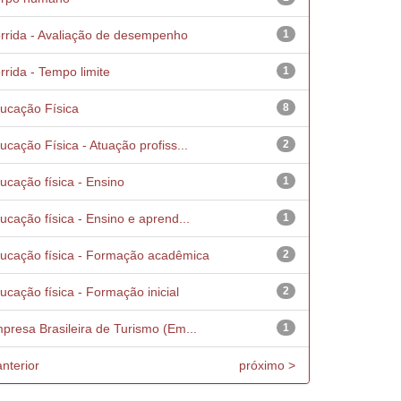
rrida - Avaliação de desempenho
1
rrida - Tempo limite
1
ucação Física
8
ucação Física - Atuação profiss...
2
ucação física - Ensino
1
ucação física - Ensino e aprend...
1
ucação física - Formação acadêmica
2
ucação física - Formação inicial
2
presa Brasileira de Turismo (Em...
1
anterior
próximo >