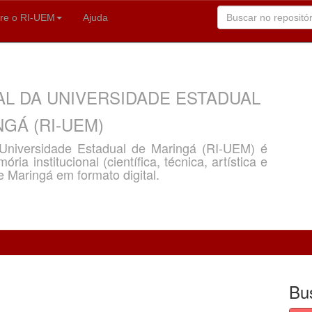
re o RI-UEM
Ajuda
AL DA UNIVERSIDADE ESTADUAL
GÁ (RI-UEM)
a Universidade Estadual de Maringá (RI-UEM) é
ria institucional (científica, técnica, artística e
e Maringá em formato digital.
Bu