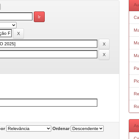
Au
Ca
Ma
Ma
Ma
Pa
Pi
Re
Ro
As
por
Ordenar
Co