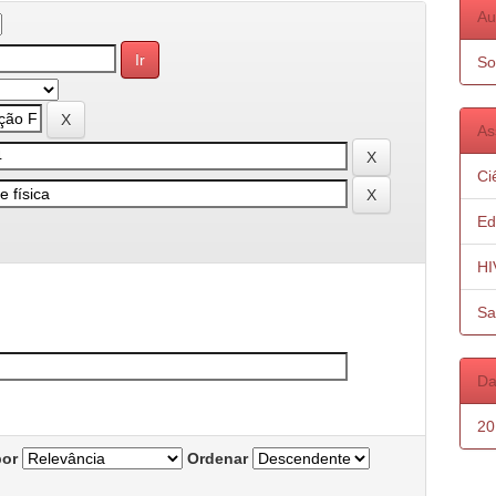
Au
So
As
Ci
Ed
HI
Sa
Da
20
por
Ordenar