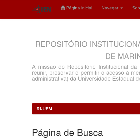
Página inicial
Navegar
Sob
Skip
navigation
REPOSITÓRIO INSTITUCION
DE MARIN
A missão do Repositório Institucional d
reunir, preservar e permitir o acesso à memó
administrativa) da Universidade Estadual d
RI-UEM
Página de Busca