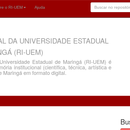
re o RI-UEM
Ajuda
AL DA UNIVERSIDADE ESTADUAL
GÁ (RI-UEM)
a Universidade Estadual de Maringá (RI-UEM) é
ria institucional (científica, técnica, artística e
e Maringá em formato digital.
Bu