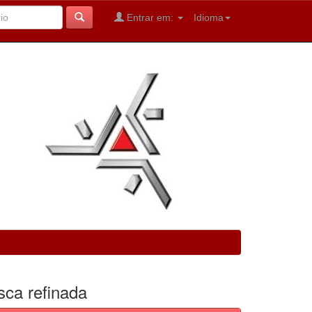
Entrar em:
Idioma
sca refinada