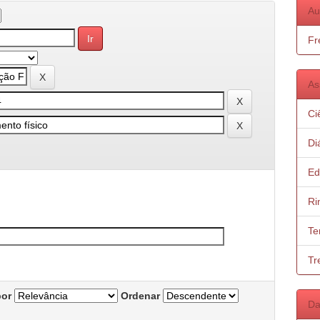
Au
Fr
As
Ci
Di
Ed
Ri
Te
Tr
por
Ordenar
Da