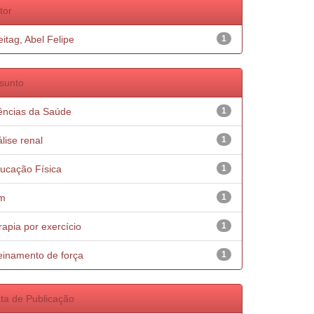
tor
eitag, Abel Felipe
1
sunto
ências da Saúde
1
álise renal
1
ucação Física
1
m
1
rapia por exercício
1
einamento de força
1
ta de Publicação