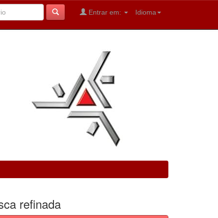
Entrar em:
Idioma
sca refinada