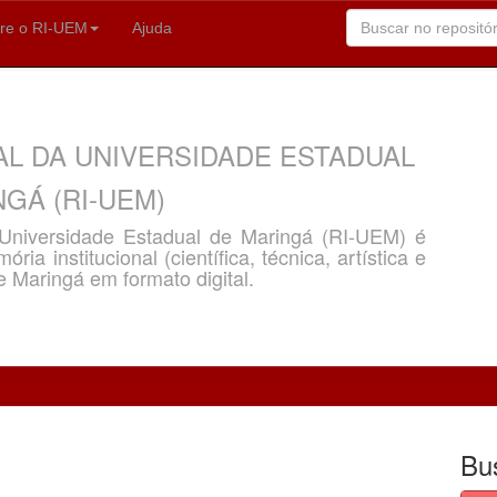
re o RI-UEM
Ajuda
AL DA UNIVERSIDADE ESTADUAL
GÁ (RI-UEM)
a Universidade Estadual de Maringá (RI-UEM) é
ria institucional (científica, técnica, artística e
e Maringá em formato digital.
Bu