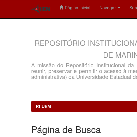
Página inicial
Navegar
Sob
Skip
navigation
REPOSITÓRIO INSTITUCION
DE MARIN
A missão do Repositório Institucional d
reunir, preservar e permitir o acesso à memó
administrativa) da Universidade Estadual d
RI-UEM
Página de Busca