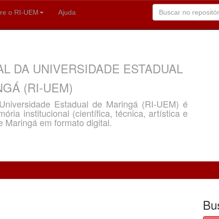
re o RI-UEM
Ajuda
AL DA UNIVERSIDADE ESTADUAL
GÁ (RI-UEM)
a Universidade Estadual de Maringá (RI-UEM) é
ria institucional (científica, técnica, artística e
e Maringá em formato digital.
Bu