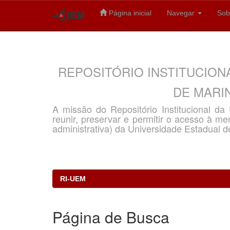
Página inicial
Navegar
Sob
Skip
navigation
REPOSITÓRIO INSTITUCION
DE MARIN
A missão do Repositório Institucional d
reunir, preservar e permitir o acesso à memó
administrativa) da Universidade Estadual d
RI-UEM
Página de Busca