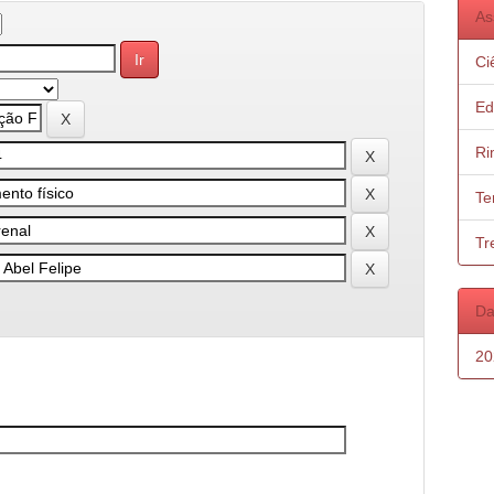
As
Ci
Ed
Ri
Te
Tr
Da
20