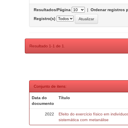
Resultados/Página
|
Ordenar registros 
Registro(s)
Resultado 1-1 de 1.
Conjunto de itens:
Data do
Título
documento
2022
Efeito do exercício físico em indivídu
sistemática com metanálise