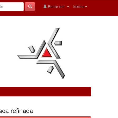
Entrar em:
Idioma
sca refinada