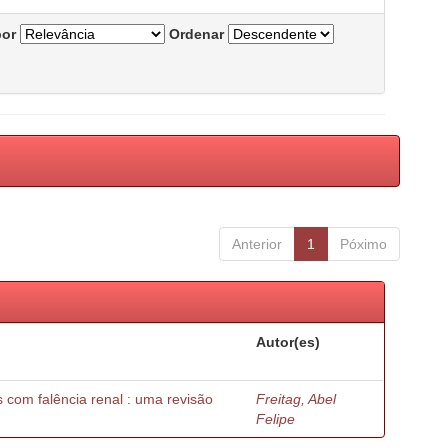
por
Ordenar
Anterior
1
Póximo
Autor(es)
os com falência renal : uma revisão
Freitag, Abel
Felipe