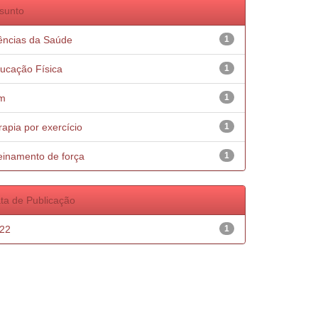
sunto
ências da Saúde
1
ucação Física
1
m
1
rapia por exercício
1
einamento de força
1
ta de Publicação
22
1