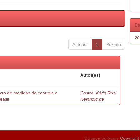
Da
20
Anterior
1
Póximo
Autor(es)
acto de medidas de controle e
Castro, Kárin Rosi
rasil
Reinhold de
DSpace Software
Copyright