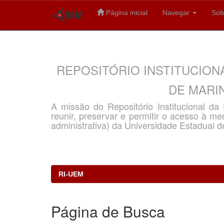
Página inicial
Navegar
Sob
Skip
navigation
REPOSITÓRIO INSTITUCION
DE MARIN
A missão do Repositório Institucional d
reunir, preservar e permitir o acesso à memó
administrativa) da Universidade Estadual d
RI-UEM
Página de Busca