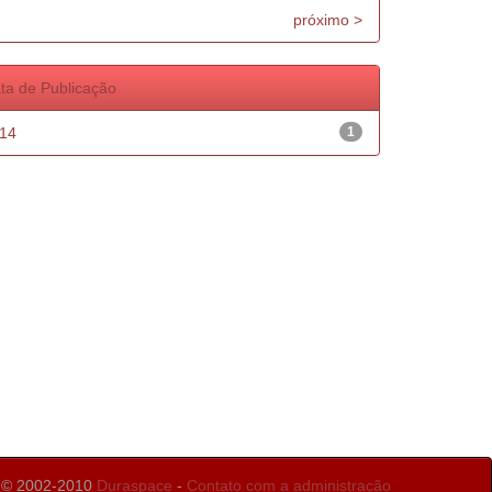
próximo >
ta de Publicação
14
1
 © 2002-2010
Duraspace
-
Contato com a administração