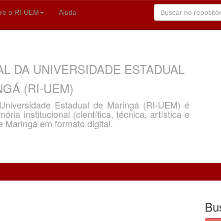
re o RI-UEM
Ajuda
AL DA UNIVERSIDADE ESTADUAL
GÁ (RI-UEM)
a Universidade Estadual de Maringá (RI-UEM) é
ria institucional (científica, técnica, artística e
e Maringá em formato digital.
Bu