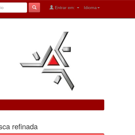
Entrar em:
Idioma
sca refinada