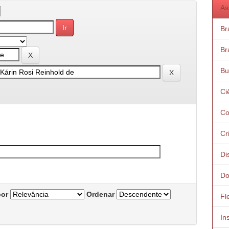
As
Bra
Bra
Bu
Ci
Co
Cr
Di
Do
por
Ordenar
Fl
In