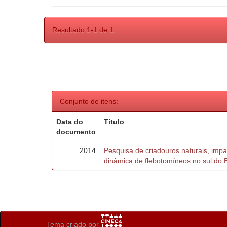
Resultado 1-1 de 1.
Conjunto de itens:
Data do
Título
documento
2014
Pesquisa de criadouros naturais, imp
dinâmica de flebotomíneos no sul do B
Tema criado por