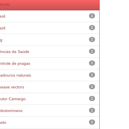
sunto
sil.
1
zil.
1
g
1
ências da Saúde
1
ntrole de pragas
1
iadouros naturais
1
sease vectors
1
utor Camargo
1
ebotomíneos
1
seto
1