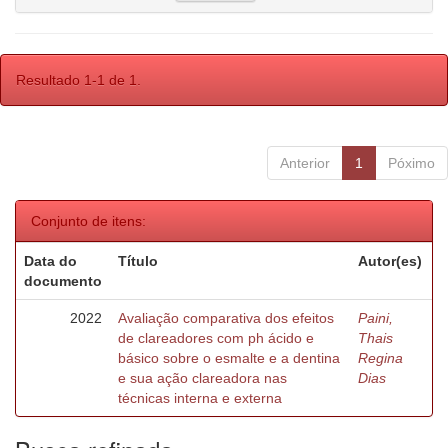
Resultado 1-1 de 1.
Anterior
1
Póximo
Conjunto de itens:
Data do
Título
Autor(es)
documento
2022
Avaliação comparativa dos efeitos
Paini,
de clareadores com ph ácido e
Thais
básico sobre o esmalte e a dentina
Regina
e sua ação clareadora nas
Dias
técnicas interna e externa