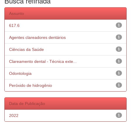
Busca refinada
Assunto
617.6
1
Agentes clareadores dentários
1
Ciências da Saúde
1
Clareamento dental - Técnica exte...
1
Odontologia
1
Peróxido de hidrogênio
1
Data de Publicação
2022
1