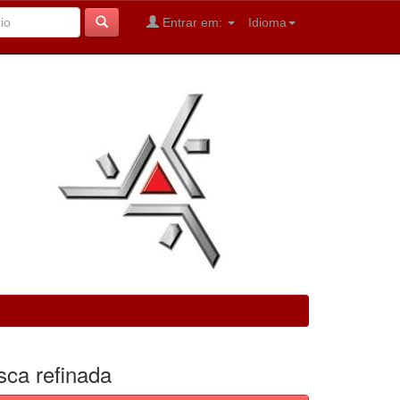
Entrar em:
Idioma
sca refinada