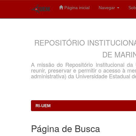
Página inicial
Navegar
Sob
Skip
navigation
REPOSITÓRIO INSTITUCION
DE MARIN
A missão do Repositório Institucional d
reunir, preservar e permitir o acesso à memó
administrativa) da Universidade Estadual d
RI-UEM
Página de Busca