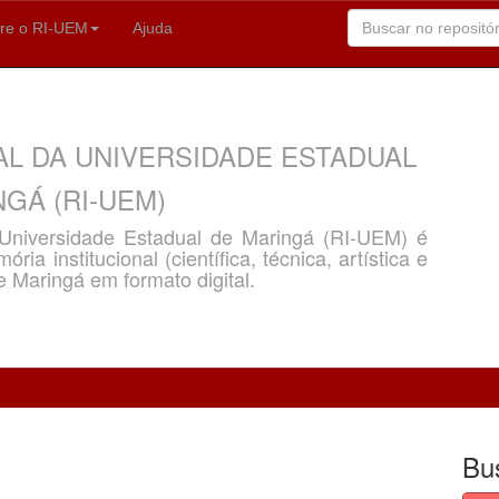
re o RI-UEM
Ajuda
AL DA UNIVERSIDADE ESTADUAL
GÁ (RI-UEM)
a Universidade Estadual de Maringá (RI-UEM) é
ria institucional (científica, técnica, artística e
e Maringá em formato digital.
Bu