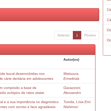
Ci
Cá
Od
Anterior
1
Póximo
Od
Autor(es)
de bucal desenvolvidas nos
Matsuura,
de cárie dentária em adolescentes
Ermelinda
 um compósito a base de
Gavazzoni,
ítio ectópico de ratos wistar
Alessandro
sal e a sua importância no diagnóstico
Tomita, Lísia Emi
ntes com sorriso e face agradáveis
Nishimori