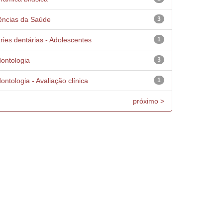
ências da Saúde
3
ries dentárias - Adolescentes
1
ontologia
3
ontologia - Avaliação clínica
1
próximo >