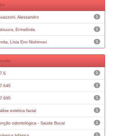
tor
vazzoni, Alessandro
1
tsuura, Ermelinda
1
mita, Lísia Emi Nishimori
1
sunto
7.6
1
7.645
1
7.695
1
álise estética facial
1
enção odontológica - Saúde Bucal
1
râmica bifásica
1