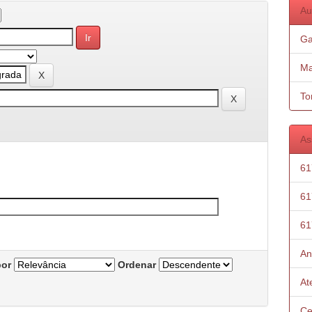
Au
Ga
Ma
To
As
61
61
61
An
por
Ordenar
At
Ce