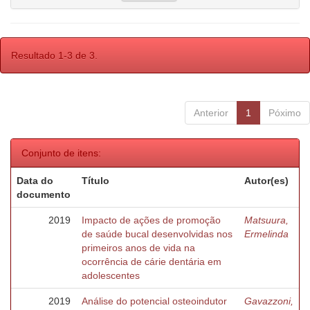
Resultado 1-3 de 3.
Anterior
1
Póximo
Conjunto de itens:
Data do
Título
Autor(es)
documento
2019
Impacto de ações de promoção
Matsuura,
de saúde bucal desenvolvidas nos
Ermelinda
primeiros anos de vida na
ocorrência de cárie dentária em
adolescentes
2019
Análise do potencial osteoindutor
Gavazzoni,