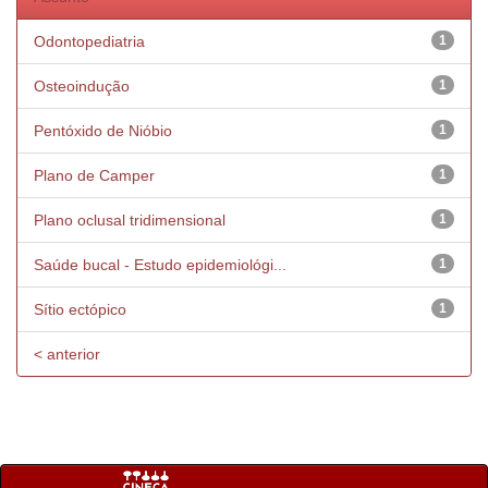
Odontopediatria
1
Osteoindução
1
Pentóxido de Nióbio
1
Plano de Camper
1
Plano oclusal tridimensional
1
Saúde bucal - Estudo epidemiológi...
1
Sítio ectópico
1
< anterior