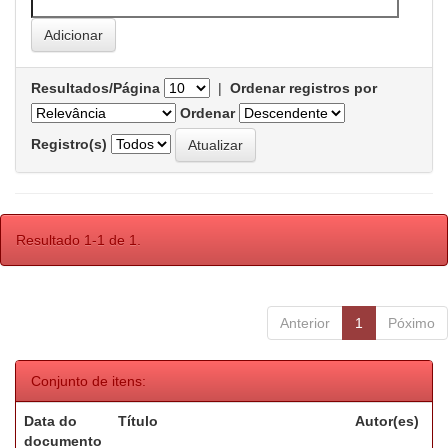
Resultados/Página
|
Ordenar registros por
Ordenar
Registro(s)
Resultado 1-1 de 1.
Anterior
1
Póximo
Conjunto de itens:
Data do
Título
Autor(es)
documento