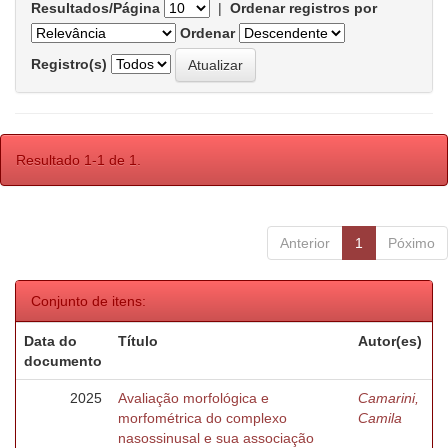
Resultados/Página
|
Ordenar registros por
Ordenar
Registro(s)
Resultado 1-1 de 1.
Anterior
1
Póximo
Conjunto de itens:
Data do
Título
Autor(es)
documento
2025
Avaliação morfológica e
Camarini,
morfométrica do complexo
Camila
nasossinusal e sua associação