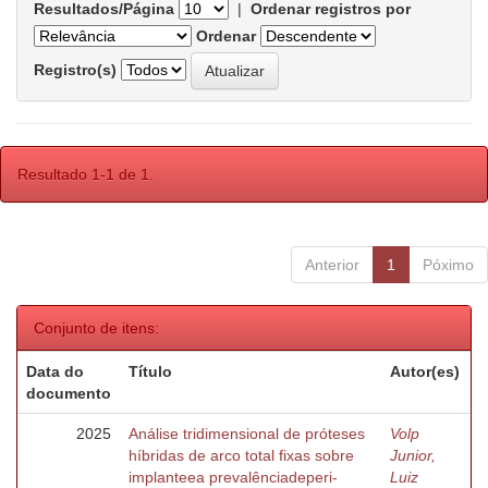
Resultados/Página
|
Ordenar registros por
Ordenar
Registro(s)
Resultado 1-1 de 1.
Anterior
1
Póximo
Conjunto de itens:
Data do
Título
Autor(es)
documento
2025
Análise tridimensional de próteses
Volp
híbridas de arco total fixas sobre
Junior,
implanteea prevalênciadeperi-
Luiz