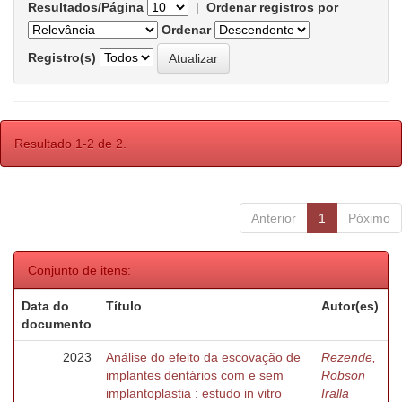
Resultados/Página
|
Ordenar registros por
Ordenar
Registro(s)
Resultado 1-2 de 2.
Anterior
1
Póximo
Conjunto de itens:
Data do
Título
Autor(es)
documento
2023
Análise do efeito da escovação de
Rezende,
implantes dentários com e sem
Robson
implantoplastia : estudo in vitro
Iralla