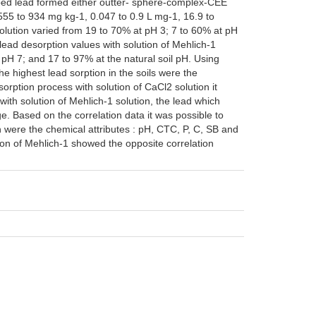
orbed lead formed either outter- sphere-complex-CEE
55 to 934 mg kg-1, 0.047 to 0.9 L mg-1, 16.9 to
solution varied from 19 to 70% at pH 3; 7 to 60% at pH
 lead desorption values with solution of Mehlich-1
pH 7; and 17 to 97% at the natural soil pH. Using
the highest lead sorption in the soils were the
orption process with solution of CaCl2 solution it
ith solution of Mehlich-1 solution, the lead which
e. Based on the correlation data it was possible to
on were the chemical attributes : pH, CTC, P, C, SB and
on of Mehlich-1 showed the opposite correlation