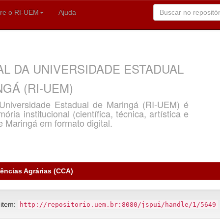
re o RI-UEM
Ajuda
AL DA UNIVERSIDADE ESTADUAL
GÁ (RI-UEM)
a Universidade Estadual de Maringá (RI-UEM) é
ria institucional (científica, técnica, artística e
e Maringá em formato digital.
iências Agrárias (CCA)
 item:
http://repositorio.uem.br:8080/jspui/handle/1/5649