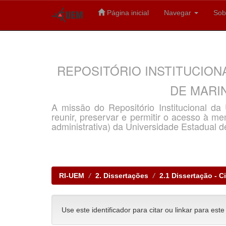
Página inicial
Navegar
Sob
Skip
navigation
REPOSITÓRIO INSTITUCION
DE MARIN
A missão do Repositório Institucional d
reunir, preservar e permitir o acesso à memó
administrativa) da Universidade Estadual d
RI-UEM
2. Dissertações
2.1 Dissertação - C
Use este identificador para citar ou linkar para este