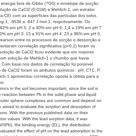
energia livre de Gibbs (?G0) e envelope de sorção.
lução de CaCl2 (0,01M) e Mehlich-1, um extrator
-CEI com as superfícies das partículas dos solos.
g-1, -9536 a -847 J mol-1, respctivamente. Os
a 62% em pH 5; 2 a 40% em pH 6; 1,4 a 19% em pH 7
a 80% em pH 3; 13 a 91% em pH 4; 23 a 96% em pH 5;
Pearson entre os processos de sorção e dessorção e
entaram correlação significativa (p<0,1) foram os
solução de CaCl2 ficou evidente que em maiores
 com solução de Mehlich-1 o chumbo que havia
. Com base nos dados de correlação foi possível
 de CaCl2 foram os atributos químicos : pH, CTC, P,
ch-1 apresentou correlação oposta à obtida para a
os
ics in the soil becomes important, since the soil is
he reaction between Pb in the solid phase and liquid
 and outer sphere complexes are common and depend on
rk aimed to evaluate the sorption and desorption of
zons. With the previous published data on their
ion values. With the lead sorption data, it was
SPb), the binding energy (EL), the distribution
aluated the effect of pH on the lead adsorption to the