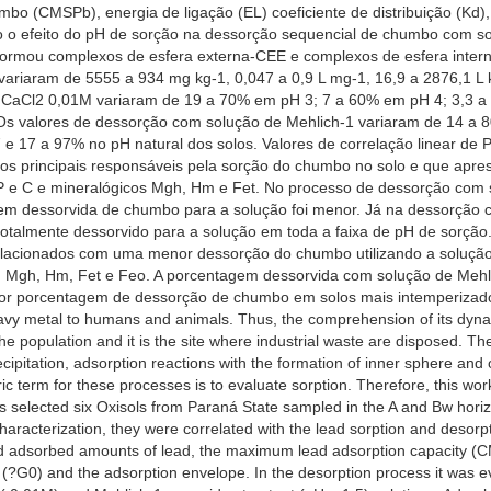
o (CMSPb), energia de ligação (EL) coeficiente de distribuição (Kd), 
o o efeito do pH de sorção na dessorção sequencial de chumbo com so
ormou complexos de esfera externa-CEE e complexos de esfera interna
ariaram de 5555 a 934 mg kg-1, 0,047 a 0,9 L mg-1, 16,9 a 2876,1 L k
 CaCl2 0,01M variaram de 19 a 70% em pH 3; 7 a 60% em pH 4; 3,3 
. Os valores de dessorção com solução de Mehlich-1 variaram de 14 
 17 a 97% no pH natural dos solos. Valores de correlação linear de 
os principais responsáveis pela sorção do chumbo no solo e que apres
 P e C e mineralógicos Mgh, Hm e Fet. No processo de dessorção com 
gem dessorvida de chumbo para a solução foi menor. Já na dessorção
totalmente dessorvido para a solução em toda a faixa de pH de sorção
 relacionados com uma menor dessorção do chumbo utilizando a solução
 : Mgh, Hm, Fet e Feo. A porcentagem dessorvida com solução de Mehli
or porcentagem de dessorção de chumbo em solos mais intemperizad
heavy metal to humans and animals. Thus, the comprehension of its dynam
 the population and it is the site where industrial waste are disposed. T
recipitation, adsorption reactions with the formation of inner sphere
ric term for these processes is to evaluate sorption. Therefore, this wo
 was selected six Oxisols from Paraná State sampled in the A and Bw hori
haracterization, they were correlated with the lead sorption and desorpt
nd adsorbed amounts of lead, the maximum lead adsorption capacity (CM
y (?G0) and the adsorption envelope. In the desorption process it was ev