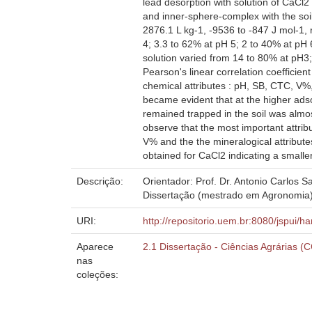
lead desorption with solution of CaCl
and inner-sphere-complex with the soi
2876.1 L kg-1, -9536 to -847 J mol-1, 
4; 3.3 to 62% at pH 5; 2 to 40% at pH 
solution varied from 14 to 80% at pH3;
Pearson's linear correlation coefficient
chemical attributes : pH, SB, CTC, V%,
became evident that at the higher adso
remained trapped in the soil was almos
observe that the most important attrib
V% and the the mineralogical attribut
obtained for CaCl2 indicating a smalle
Descrição:
Orientador: Prof. Dr. Antonio Carlos S
Dissertação (mestrado em Agronomia)
URI:
http://repositorio.uem.br:8080/jspui/h
Aparece
2.1 Dissertação - Ciências Agrárias (
nas
coleções: