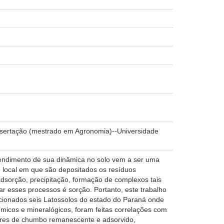
ssertação (mestrado em Agronomia)--Universidade
endimento de sua dinâmica no solo vem a ser uma
o local em que são depositados os resíduos
 adsorção, precipitação, formação de complexos tais
r esses processos é sorção. Portanto, este trabalho
ecionados seis Latossolos do estado do Paraná onde
ímicos e mineralógicos, foram feitas correlações com
ores de chumbo remanescente e adsorvido,