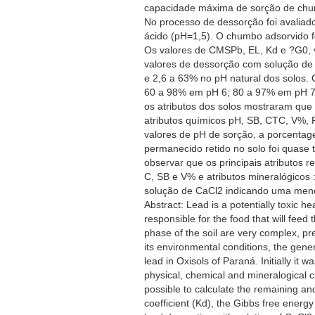
capacidade máxima de sorção de chumb
No processo de dessorção foi avaliad
ácido (pH=1,5). O chumbo adsorvido f
Os valores de CMSPb, EL, Kd e ?G0, v
valores de dessorção com solução de
e 2,6 a 63% no pH natural dos solos
60 a 98% em pH 6; 80 a 97% em pH 7 e
os atributos dos solos mostraram que 
atributos químicos pH, SB, CTC, V%,
valores de pH de sorção, a porcenta
permanecido retido no solo foi quase 
observar que os principais atributos
C, SB e V% e atributos mineralógicos
solução de CaCl2 indicando uma men
Abstract: Lead is a potentially toxic 
responsible for the food that will feed
phase of the soil are very complex, p
its environmental conditions, the gene
lead in Oxisols of Paraná. Initially it
physical, chemical and mineralogical c
possible to calculate the remaining a
coefficient (Kd), the Gibbs free energ