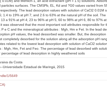
2 ( 0.01M) and Mehlich-1, an acid extractant (pH = 1.5) solutions. Ads
l particles surfaces. The CMSPb, EL, Kd and ?G0 values varied from 55
respectively. The lead desorption values with solution of CaCl2 0.01M 
6; 1.4 to 19% at pH 7; and 2.6 to 63% at the natural pH of the soil. The
 13 a 91% at pH 4; 23 to 96% at pH 5; 60 to 98% at pH 6; 80 to 97% at 
 it was observed that the most important soil attributes responsible for 
 P e C and the mineralogical attributes : Mgh, Hm e Fet. In the lead des
rption pH values, the lead dessorbed was smaller. But, the desorption w
t completely desorbed for the solution along all the adsorption pH rang
utes related to the lowest lead desorption with solution of CaCl2 soluti
es : Mgh, Hm, Fet and Feo. The percentage of lead desorbed with soluti
r percentage of lead desorption in highly weathered soils
araiva da Costa
--Universidade Estadual de Maringá, 2015
andle/1/5649
CCA)