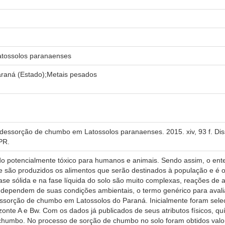
tossolos paranaenses
araná (Estado);Metais pesados
dessorção de chumbo em Latossolos paranaenses. 2015. xiv, 93 f. Di
PR.
potencialmente tóxico para humanos e animais. Sendo assim, o ent
ue são produzidos os alimentos que serão destinados à população e é 
 fase sólida e na fase líquida do solo são muito complexas, reações de
dependem de suas condições ambientais, o termo genérico para avalia
 dessorção de chumbo em Latossolos do Paraná. Inicialmente foram sel
onte A e Bw. Com os dados já publicados de seus atributos físicos, qu
 chumbo. No processo de sorção de chumbo no solo foram obtidos val