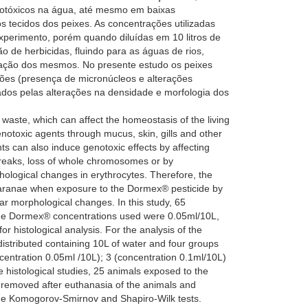
grotóxicos na água, até mesmo em baixas
tecidos dos peixes. As concentrações utilizadas
xperimento, porém quando diluídas em 10 litros de
de herbicidas, fluindo para as águas de rios,
icação dos mesmos. No presente estudo os peixes
ções (presença de micronúcleos e alterações
dos pelas alterações na densidade e morfologia dos
 waste, which can affect the homeostasis of the living
genotoxic agents through mucus, skin, gills and other
nts can also induce genotoxic effects by affecting
reaks, loss of whole chromosomes or by
hological changes in erythrocytes. Therefore, the
ltiparanae when exposure to the Dormex® pesticide by
ar morphological changes. In this study, 65
 The Dormex® concentrations used were 0.05ml/10L,
 histological analysis. For the analysis of the
istributed containing 10L of water and four groups
entration 0.05ml /10L); 3 (concentration 0.1ml/10L)
 histological studies, 25 animals exposed to the
 removed after euthanasia of the animals and
 the Komogorov-Smirnov and Shapiro-Wilk tests.