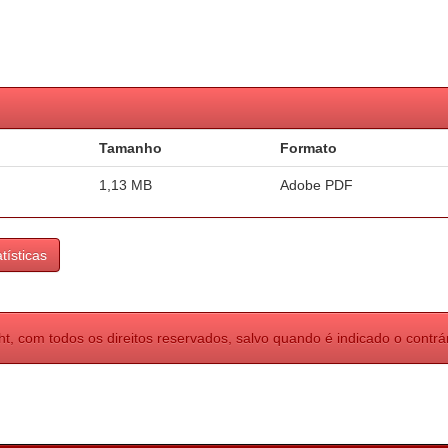
Tamanho
Formato
1,13 MB
Adobe PDF
tísticas
ht, com todos os direitos reservados, salvo quando é indicado o contrár