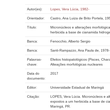
Autor(es):
Lopes, Vera Lúcia, 1982-
Orientador:
Castro, Ana Luiza de Brito Portela, 19
Título:
Micronúcleos e alterações morfológic
herbicida a base de cianamida hidro
Banca:
Fenocchio, Alberto Sergio
Banca:
Santi-Rampazzo, Ana Paula de, 1978-
Palavras-
Efeitos histopatológicos (Pisces, Cha
chave:
Alteações morfológicas nucleares
Data do
2017
documento:
Editor:
Universidade Estadual de Maringá
Citação:
LOPES, Vera Lúcia. Micronúcleos e al
expostos a um herbicida a base de ci
Maringá, PR.