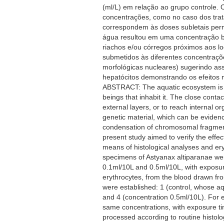
(ml/L) em relação ao grupo controle.
concentrações, como no caso dos trat
correspondem às doses subletais perm
água resultou em uma concentração be
riachos e/ou córregos próximos aos l
submetidos às diferentes concentraçõ
morfológicas nucleares) sugerindo as
hepatócitos demonstrando os efeitos n
ABSTRACT: The aquatic ecosystem is alm
beings that inhabit it. The close conta
external layers, or to reach internal o
genetic material, which can be evide
condensation of chromosomal fragments
present study aimed to verify the effe
means of histological analyses and ery
specimens of Astyanax altiparanae wer
0.1ml/10L and 0.5ml/10L, with exposure
erythrocytes, from the blood drawn fr
were established: 1 (control, whose a
and 4 (concentration 0.5ml/10L). For e
same concentrations, with exposure t
processed according to routine histolo