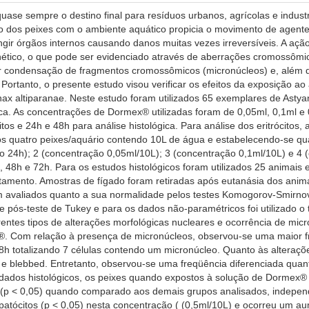
se sempre o destino final para resíduos urbanos, agrícolas e industr
ato dos peixes com o ambiente aquático propicia o movimento de agent
ngir órgãos internos causando danos muitas vezes irreversíveis. A açã
nético, o que pode ser evidenciado através de aberrações cromossôm
 condensação de fragmentos cromossômicos (micronúcleos) e, além dis
. Portanto, o presente estudo visou verificar os efeitos da exposição 
anax altiparanae. Neste estudo foram utilizados 65 exemplares de Astya
sca. As concentrações de Dormex® utilizadas foram de 0,05ml, 0,1ml e 
itos e 24h e 48h para análise histológica. Para análise dos eritrócitos,
dos quatro peixes/aquário contendo 10L de água e estabelecendo-se qua
 24h); 2 (concentração 0,05ml/10L); 3 (concentração 0,1ml/10L) e 4 
, 48h e 72h. Para os estudos histológicos foram utilizados 25 anima
tamento. Amostras de fígado foram retiradas após eutanásia dos anim
ram avaliados quanto a sua normalidade pelos testes Komogorov-Smirno
ós-teste de Tukey e para os dados não-paramétricos foi utilizado o te
ferentes tipos de alterações morfológicas nucleares e ocorrência de mi
 Com relação à presença de micronúcleos, observou-se uma maior fre
8h totalizando 7 células contendo um micronúcleo. Quanto às alteraç
 e blebbed. Entretanto, observou-se uma freqüência diferenciada quan
 dados histológicos, os peixes quando expostos à solução de Dormex
 (p < 0,05) quando comparado aos demais grupos analisados, indep
epatócitos (p < 0,05) nesta concentração ( (0,5ml/10L) e ocorreu um 