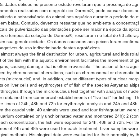
 Os dados obtidos no presente estudo revelaram que a presença de a
amentos realizados com o agrotóxico Dormex®, pode causar danos aos 
itindo a sobrevivência do animal nos aquários durante o período do e
m baixa. Contudo, devemos ressaltar que no ambiente a concentração 
ocais de pulverização das plantações pode ser maior na época da apl
es e tempos da solução de Dormex®, resultaram no total de 63 altera
sim sua genotoxicidade. Os danos causados aos peixes foram confirma
egativos do uso indiscriminado destes agrotóxicos
ost always the final destination for urban, agricultural and industrial
ct of the fish with the aquatic environment facilitates the movement of 
rgans, causing damage that is often irreversible. The action of toxic age
nced by chromosomal aberrations, such as chromosomal or chromatic b
 (micronuclei) and, in addition, cause different types of nuclear morp
cts on liver cells and erythrocytes of of fish of the species Astyanax a
throcytes through the micronucleus test together with analysis of nucle
e obtained from commercial establishments of "live bait" for fishing.
 times of 24h, 48h and 72h for erythrocyte analysis and 24h and 48h for
om the caudal vein, 40 animals were used and four fish/aquarium were d
quarium contained only unchlorinated water and monitored 24h); 2 (conc
ach concentration, the fish were exposed for 24h, 48h and 72h. For the
imes of 24h and 48h were used for each treatment. Liver samples were
gical methods. Histological data were evaluated for their normality by