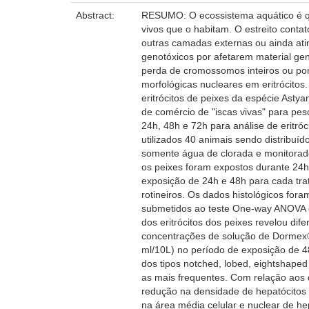
Abstract:
RESUMO: O ecossistema aquático é qua
vivos que o habitam. O estreito cont
outras camadas externas ou ainda ati
genotóxicos por afetarem material ge
perda de cromossomos inteiros ou por
morfológicas nucleares em eritrócitos
eritrócitos de peixes da espécie Asty
de comércio de "iscas vivas" para pe
24h, 48h e 72h para análise de eritróc
utilizados 40 animais sendo distribuí
somente água de clorada e monitorado
os peixes foram expostos durante 24h
exposição de 24h e 48h para cada tra
rotineiros. Os dados histológicos fo
submetidos ao teste One-way ANOVA e p
dos eritrócitos dos peixes revelou di
concentrações de solução de Dormex®.
ml/10L) no período de exposição de 4
dos tipos notched, lobed, eightshaped
as mais frequentes. Com relação aos
redução na densidade de hepatócitos
na área média celular e nuclear de h