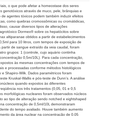
iais, o que pode afetar a homeostase dos seres
es genotóxicos através de muco, pele, brânquias e
o de agentes tóxicos podem também induzir efeitos
icas, como quebras cromossômicas ou cromátidicas,
so, causar diversos tipos de alterações
ao agrotóxico Dormex® sobre os hepatócitos sobre
nax altiparanae obtidos a partir de estabelecimentos
0,5ml para 10 litros, com tempos de exposição de
 a partir de sangue extraído da veia caudal, foram
tro grupos: 1 (controle, cujo aquário continha
(concentração 0,5m/10L). Para cada concentração,
is expostos às mesmas concentrações com tempos de
ais e processadas conforme métodos histológicos
v e Shapiro-Wilk. Dados paramétricos foram
ste Kruskal-Wallis e pós-teste de Dunn’s. A análise
cronúcleos quando expostos às diferentes
qüência nos três tratamentos (0,05, 01 e 0,5
ões morfológicas nucleares foram observados núcleos
to ao tipo de alteração sendo notched e eightshaped
® na concentração de 0,5ml/10L demonstraram
endente do tempo avaliado. Houve também aumento
aumento da área nuclear na concentração de 0,05