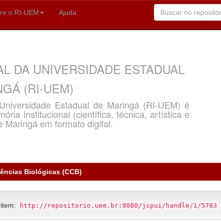
re o RI-UEM
Ajuda
AL DA UNIVERSIDADE ESTADUAL
GÁ (RI-UEM)
a Universidade Estadual de Maringá (RI-UEM) é
ria institucional (científica, técnica, artística e
e Maringá em formato digital.
iências Biológicas (CCB)
 item:
http://repositorio.uem.br:8080/jspui/handle/1/5783