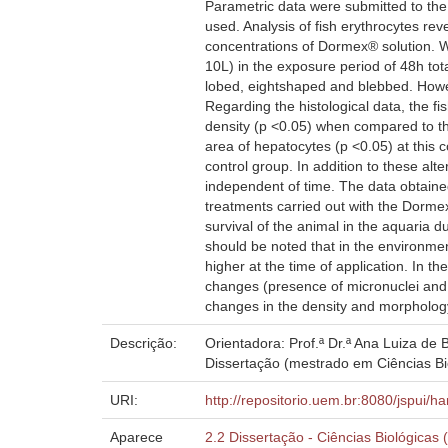
Parametric data were submitted to the
used. Analysis of fish erythrocytes re
concentrations of Dormex® solution. Wi
10L) in the exposure period of 48h tot
lobed, eightshaped and blebbed. Howev
Regarding the histological data, the f
density (p <0.05) when compared to th
area of hepatocytes (p <0.05) at this c
control group. In addition to these alt
independent of time. The data obtained
treatments carried out with the Dorme
survival of the animal in the aquaria d
should be noted that in the environmen
higher at the time of application. In t
changes (presence of micronuclei and 
changes in the density and morphology 
Descrição:
Orientadora: Prof.ª Dr.ª Ana Luiza de B
Dissertação (mestrado em Ciências Bi
URI:
http://repositorio.uem.br:8080/jspui/h
Aparece
2.2 Dissertação - Ciências Biológicas