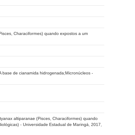
 (Pisces, Characiformes) quando expostos a um
- A base de cianamida hidrogenada;Micronúcleos -
styanax altiparanae (Pisces, Characiformes) quando
iológicas) - Universidade Estadual de Maringá, 2017,