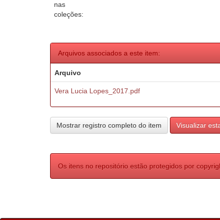
nas
coleções:
Arquivos associados a este item:
Arquivo
Vera Lucia Lopes_2017.pdf
Mostrar registro completo do item
Visualizar esta
Os itens no repositório estão protegidos por copyrig