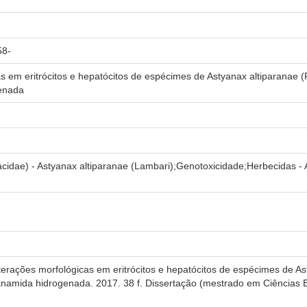
58-
as em eritrócitos e hepatócitos de espécimes de Astyanax altiparanae
genada
racidae) - Astyanax altiparanae (Lambari);Genotoxicidade;Herbecidas 
terações morfológicas em eritrócitos e hepatócitos de espécimes de A
anamida hidrogenada. 2017. 38 f. Dissertação (mestrado em Ciências B