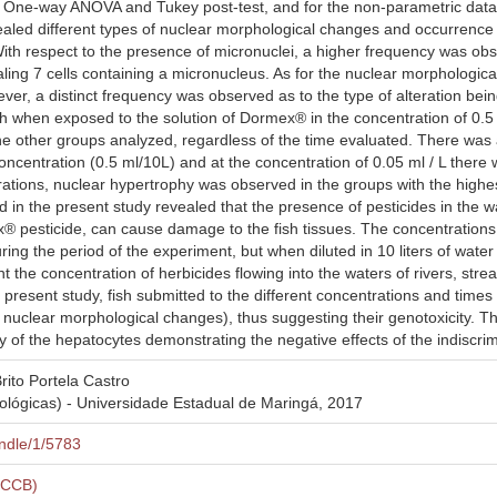
 One-way ANOVA and Tukey post-test, and for the non-parametric data 
vealed different types of nuclear morphological changes and occurrence
th respect to the presence of micronuclei, a higher frequency was obse
aling 7 cells containing a micronucleus. As for the nuclear morphologi
er, a distinct frequency was observed as to the type of alteration be
ish when exposed to the solution of Dormex® in the concentration of 0.
e other groups analyzed, regardless of the time evaluated. There was 
oncentration (0.5 ml/10L) and at the concentration of 0.05 ml / L there 
erations, nuclear hypertrophy was observed in the groups with the highes
 in the present study revealed that the presence of pesticides in the wa
x® pesticide, can cause damage to the fish tissues. The concentrations
uring the period of the experiment, but when diluted in 10 liters of water
t the concentration of herbicides flowing into the waters of rivers, st
he present study, fish submitted to the different concentrations and times
nuclear morphological changes), thus suggesting their genotoxicity. 
of the hepatocytes demonstrating the negative effects of the indiscrim
rito Portela Castro
ológicas) - Universidade Estadual de Maringá, 2017
andle/1/5783
 (CCB)