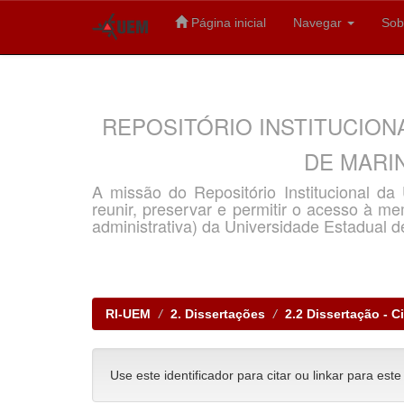
Página inicial
Navegar
Sob
Skip
navigation
REPOSITÓRIO INSTITUCION
DE MARIN
A missão do Repositório Institucional d
reunir, preservar e permitir o acesso à memó
administrativa) da Universidade Estadual d
RI-UEM
2. Dissertações
2.2 Dissertação - C
Use este identificador para citar ou linkar para este