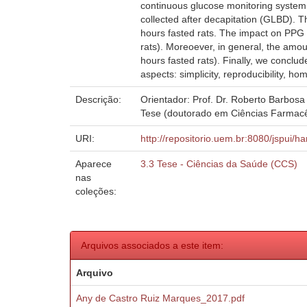
continuous glucose monitoring system; 
collected after decapitation (GLBD). 
hours fasted rats. The impact on PPG 
rats). Moreoever, in general, the amo
hours fasted rats). Finally, we conclu
aspects: simplicity, reproducibility, h
Descrição:
Orientador: Prof. Dr. Roberto Barbosa
Tese (doutorado em Ciências Farmacêu
URI:
http://repositorio.uem.br:8080/jspui/h
Aparece
3.3 Tese - Ciências da Saúde (CCS)
nas
coleções:
Arquivos associados a este item:
Arquivo
Any de Castro Ruiz Marques_2017.pdf