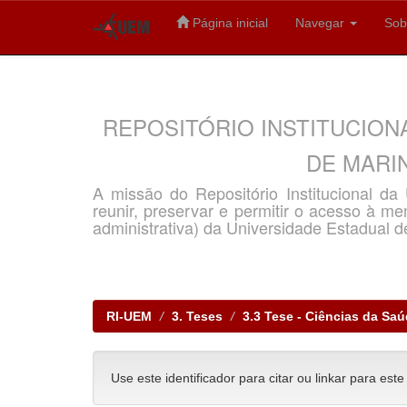
Página inicial
Navegar
Sob
Skip
navigation
REPOSITÓRIO INSTITUCION
DE MARIN
A missão do Repositório Institucional d
reunir, preservar e permitir o acesso à memó
administrativa) da Universidade Estadual d
RI-UEM
3. Teses
3.3 Tese - Ciências da Sa
Use este identificador para citar ou linkar para este