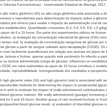
 Ciências Farmacêuticas) - Universidade Estadual de Maringá, 2017,
lto índice glicêmico (IG) ou alta carga glicêmica está associada a d
recisos e reprodutíveis para determinação do impacto sobre a glicemi
delos pré-clínicos para avaliar o impacto da administração oral de c
em estabelecidos. Quantidades crescentes (0,2; 0,4; 0,6; 0,8; 1,0 g/k
 jejum de 6 e 15 horas. Em parte dos experimentos utilizou-se frutos
étodos: a) avaliação da concentração intersticial de glicose (CIG) m
 tempo real; b) avaliação da concentração sanguínea de glicose por 
 de glicose a partir de sangue coletado após decapitação (CGSD). Os
m mais facilmente quantificáveis em relação aos animais em jejum de 
ose, lactose e frutose, apenas quando este parâmetro foi inferido a pa
se ou lactose administrada (carga de glicose), influenciou os result
 CGSC em ratos submetidos ao jejum de 15 horas constituiu o modelo p
cidade, reprodutibilidade, homogeneidade dos resultados e perspectiv
 high glycemic index (GI) and high glycemic load is associated with se
eproducible methods for determining the impact on postprandial glycem
el in wich to evaluate the impact of orally administered carbohydrates
blished glycemic indexes. We orally administrared (gavage) increasing a
ted for 6 and 15 hours. Another group of rats received fructose or fruct
stpandrial blood glucose levels: a) evaluation of interstitial glucose 