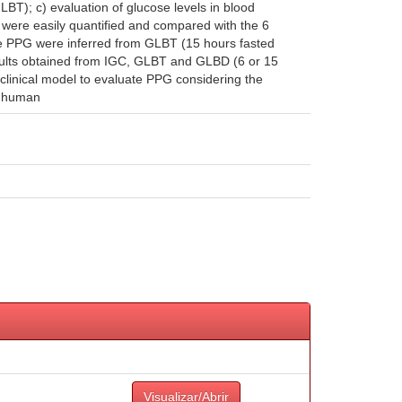
LBT); c) evaluation of glucose levels in blood
 were easily quantified and compared with the 6
the PPG were inferred from GLBT (15 hours fasted
results obtained from IGC, GLBT and GLBD (6 or 15
eclinical model to evaluate PPG considering the
to human
Visualizar/Abrir