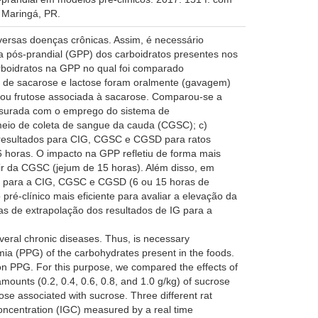
 Maringá, PR.
iversas doenças crônicas. Assim, é necessário
a pós-prandial (GPP) dos carboidratos presentes nos
arboidratos na GPP no qual foi comparado
g) de sacarose e lactose foram oralmente (gavagem)
e ou frutose associada à sacarose. Comparou-se a
ensurada com o emprego do sistema de
meio de coleta de sangue da cauda (CGSC); c)
 resultados para CIG, CGSC e CGSD para ratos
6 horas. O impacto na GPP refletiu de forma mais
rtir da CGSC (jejum de 15 horas). Além disso, em
ados para a CIG, CGSC e CGSD (6 ou 15 horas de
ré-clínico mais eficiente para avaliar a elevação da
as de extrapolação dos resultados de IG para a
veral chronic diseases. Thus, is necessary
ia (PPG) of the carbohydrates present in the foods.
 on PPG. For this purpose, we compared the effects of
mounts (0.2, 0.4, 0.6, 0.8, and 1.0 g/kg) of sucrose
ose associated with sucrose. Three different rat
concentration (IGC) measured by a real time