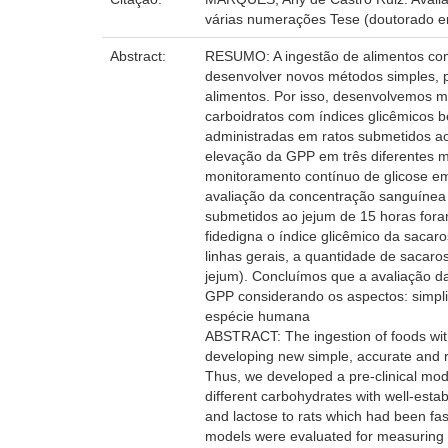
várias numerações Tese (doutorado em
Abstract:
RESUMO: A ingestão de alimentos com a
desenvolver novos métodos simples, p
alimentos. Por isso, desenvolvemos mo
carboidratos com índices glicêmicos b
administradas em ratos submetidos ao
elevação da GPP em três diferentes m
monitoramento contínuo de glicose em
avaliação da concentração sanguínea
submetidos ao jejum de 15 horas fora
fidedigna o índice glicêmico da sacar
linhas gerais, a quantidade de sacaro
jejum). Concluímos que a avaliação da
GPP considerando os aspectos: simpli
espécie humana
ABSTRACT: The ingestion of foods with
developing new simple, accurate and r
Thus, we developed a pre-clinical mod
different carbohydrates with well-esta
and lactose to rats which had been fas
models were evaluated for measuring po