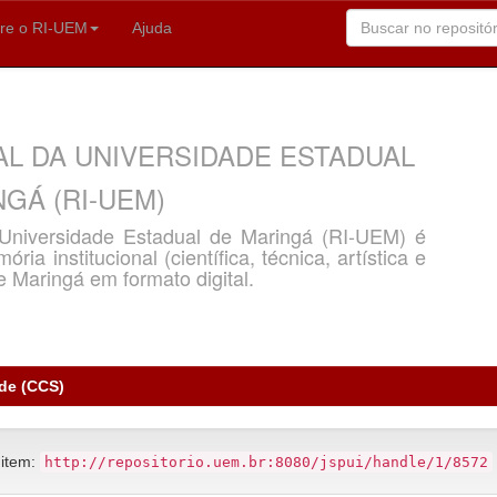
re o RI-UEM
Ajuda
AL DA UNIVERSIDADE ESTADUAL
GÁ (RI-UEM)
a Universidade Estadual de Maringá (RI-UEM) é
ria institucional (científica, técnica, artística e
e Maringá em formato digital.
úde (CCS)
 item:
http://repositorio.uem.br:8080/jspui/handle/1/8572