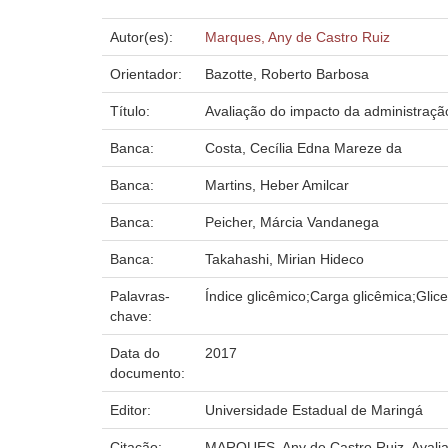
Autor(es):
Marques, Any de Castro Ruiz
Orientador:
Bazotte, Roberto Barbosa
Título:
Avaliação do impacto da administração
Banca:
Costa, Cecília Edna Mareze da
Banca:
Martins, Heber Amilcar
Banca:
Peicher, Márcia Vandanega
Banca:
Takahashi, Mirian Hideco
Palavras-
Índice glicêmico;Carga glicêmica;Glic
chave:
Data do
2017
documento:
Editor:
Universidade Estadual de Maringá
Citação:
MARQUES, Any de Castro Ruiz. Avaliaç