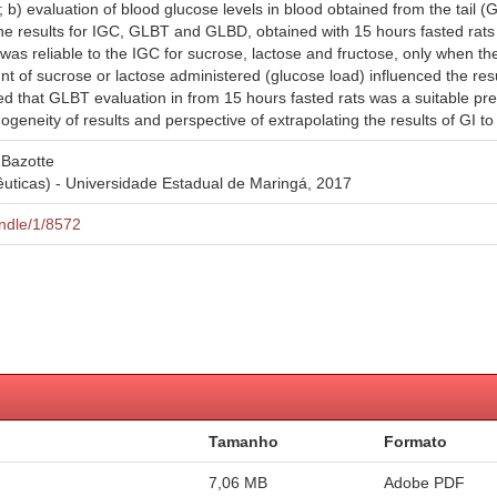
b) evaluation of blood glucose levels in blood obtained from the tail (G
The results for IGC, GLBT and GLBD, obtained with 15 hours fasted rats
was reliable to the IGC for sucrose, lactose and fructose, only when 
unt of sucrose or lactose administered (glucose load) influenced the 
ded that GLBT evaluation in from 15 hours fasted rats was a suitable pr
omogeneity of results and perspective of extrapolating the results of GI 
 Bazotte
ticas) - Universidade Estadual de Maringá, 2017
andle/1/8572
Tamanho
Formato
7,06 MB
Adobe PDF