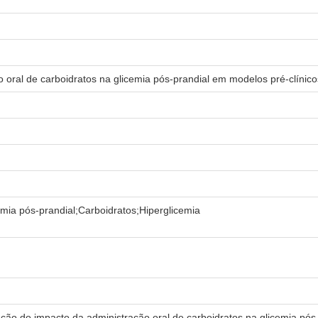
 oral de carboidratos na glicemia pós-prandial em modelos pré-clínico
emia pós-prandial;Carboidratos;Hiperglicemia
ão do impacto da administração oral de carboidratos na glicemia pós-