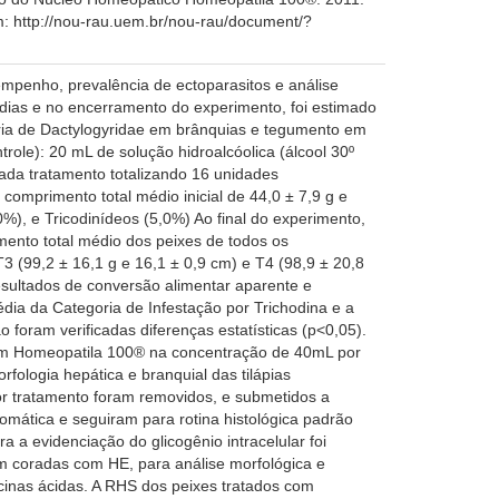
m: http://nou-rau.uem.br/nou-rau/document/?
mpenho, prevalência de ectoparasitos e análise
0 dias e no encerramento do experimento, foi estimado
tária de Dactylogyridae em brânquias e tegumento em
role): 20 mL de solução hidroalcóolica (álcool 30º
ada tratamento totalizando 16 unidades
comprimento total médio inicial de 44,0 ± 7,9 g e
), e Tricodinídeos (5,0%) Ao final do experimento,
mento total médio dos peixes de todos os
T3 (99,2 ± 16,1 g e 16,1 ± 0,9 cm) e T4 (98,9 ± 20,8
resultados de conversão alimentar aparente e
édia da Categoria de Infestação por Trichodina e a
oram verificadas diferenças estatísticas (p<0,05).
o com Homeopatila 100® na concentração de 40mL por
fologia hepática e branquial das tilápias
or tratamento foram removidos, e submetidos a
omática e seguiram para rotina histológica padrão
 a evidenciação do glicogênio intracelular foi
am coradas com HE, para análise morfológica e
cinas ácidas. A RHS dos peixes tratados com