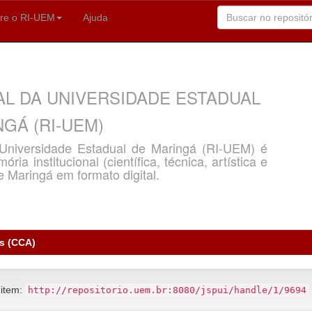
re o RI-UEM
Ajuda
AL DA UNIVERSIDADE ESTADUAL
GÁ (RI-UEM)
a Universidade Estadual de Maringá (RI-UEM) é
ria institucional (científica, técnica, artística e
e Maringá em formato digital.
as (CCA)
 item:
http://repositorio.uem.br:8080/jspui/handle/1/9694