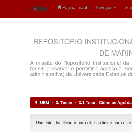
Página inicial
Navegar
Sob
Skip
navigation
REPOSITÓRIO INSTITUCION
DE MARIN
A missão do Repositório Institucional d
reunir, preservar e permitir o acesso à memó
administrativa) da Universidade Estadual d
RI-UEM
3. Teses
3.1 Tese - Ciências Agrári
Use este identificador para citar ou linkar para este