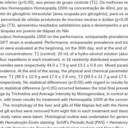
te inferior (p<0,05), aos peixes do grupo controle (T1). Os melhores 
úcleo Homeopático Homeopatila 100® na concentração de 40mL por qui
 do glicogênio intracelular (área ocupada por glicogênio), para os va
o percentual de células produtoras de mucinas neutras e ácidas (p<0,
ão (T3), apresentou resultados satisfatórios para o desempenho e prev
ânquias em juvenis de tilápias do Nilo
ucleus Homeopatila 100® on the performance, ectoparasite prevalence, a
e GIFT strain is evaluated. Performance, ectoparasite prevalence and tr
nd skin were evaluated at the beginning, on the 30th day, and at the end
 concentrations: T1 (control): 20 mL of a hydro-alcohol solution (alc
our repetitions in each treatment, in 16 randomly distributed experiment
e juveniles were respectively 44.0 ± 7.9 g and 13.1 ± 0.8 cm. Mixed pa
revalence. At the end of the assay, the physical and chemical paramete
 were: T1 (98.5 ± 22.9 g and 17.6 ± 2.8 cm), T2 (99.0 ± 21.7 g and 17.5
espectively. No statistical differences (p<0.05) with regard to results 
 statistical difference (p<0.05) occurred between the total final preval
age by Trichodina and Average Intensity by Monogenoidea, in control an
m, with lower results for treatment with Homeopatila 100® at the concent
 The morphology of the liver and gills of Nile tilapias fed with the 
nd gill arches were removed from eight fish in each treatment and stand
ody ratios were taken. Histological routine was undertaken for genera
th Hematoxylin-Eosin staining. Schiff’s Periodic Acid (PAS) + Hematox