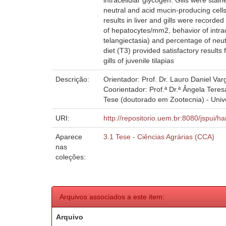
intracellular glycogen. Gills were sta
neutral and acid mucin-producing cells
results in liver and gills were record
of hepatocytes/mm2, behavior of intrac
telangiectasia) and percentage of neu
diet (T3) provided satisfactory result
gills of juvenile tilapias
Descrição:
Orientador: Prof. Dr. Lauro Daniel V
Coorientador: Prof.ª Dr.ª Ângela Teres
Tese (doutorado em Zootecnia) - Univ
URI:
http://repositorio.uem.br:8080/jspui/h
Aparece
3.1 Tese - Ciências Agrárias (CCA)
nas
coleções:
Arquivos associados a este item:
Arquivo