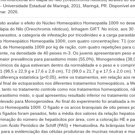
 - Universidade Estadual de Maringá, 2011, Maringá, PR. Disponível e
ar. 2026.
to avaliar o efeito do Núcleo Homeopático Homeopatila 100® no dese
lápia do Nilo (Oreochromis niloticus), linhagem GIFT. No início, aos 3
rasitos, a categoria de infestação por tricodinídeo e a carga parasi
cleo Homeopático Homeopatila 100®, com quatro concentrações: T1 (cont
L de Homeopatila 100® por kg de ração, com quatro repetições para c
mente, na densidade de 40 peixes m-3. Os juvenis apresentaram peso e 
maior prevalência para parasitismo misto (55,0%), Monogenoidea (38,0%
químicos da água estiveram dentro da normalidade e o peso e o compri
 (98,5 ± 22,9 g e 17,6 ± 2,8 cm), T2 (99,0 ± 21,7 g e 17,5 ± 2,0 cm). 
 diferença estatística (p<0,05), entre os tratamentos, em relação aos 
al final de ectoparasitos nos diferentes tratamentos homeopáticos, a M
tanto no tratamento controle como nos tratamentos homeopáticos, não f
parasitismo misto, o qual apresentou resultado inferior no tratament
evado para Monogenoidea. Ao final do experimento foi analisada a mor
 Homeopatila 100®. O fígado e os arcos branquiais de oito peixes p
 fígados foram pesados, feito a média dos valores da relação hepatos
rminação do número de hepatócitos por área, com a coloração HE e para
 com Ácido Periódico de Schiff (PAS) + Hematoxilina. As brânquias for
AS para a evidenciação das células produtoras de mucinas neutras e mu