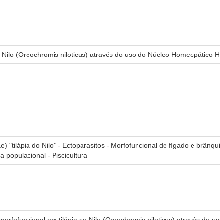
o Nilo (Oreochromis niloticus) através do uso do Núcleo Homeopático
e) "tilápia do Nilo" - Ectoparasitos - Morfofuncional de fígado e brânqui
ia populacional - Piscicultura
orfofuncional em tilápia do Nilo (Oreochromis niloticus) através do