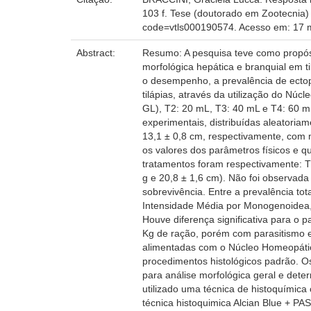
103 f. Tese (doutorado em Zootecnia)
code=vtls000190574. Acesso em: 17 m
Abstract:
Resumo: A pesquisa teve como propósi
morfológica hepática e branquial em ti
o desempenho, a prevalência de ectopa
tilápias, através da utilização do Nú
GL), T2: 20 mL, T3: 40 mL e T4: 60 m
experimentais, distribuídas aleatoria
13,1 ± 0,8 cm, respectivamente, com 
os valores dos parâmetros físicos e 
tratamentos foram respectivamente: T1
g e 20,8 ± 1,6 cm). Não foi observada
sobrevivência. Entre a prevalência tot
Intensidade Média por Monogenoidea, 
Houve diferença significativa para o 
Kg de ração, porém com parasitismo el
alimentadas com o Núcleo Homeopático
procedimentos histológicos padrão. Os
para análise morfológica geral e dete
utilizado uma técnica de histoquímica
técnica histoquimica Alcian Blue + P