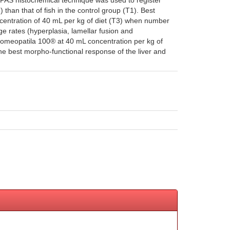
+ PAS histochemical technique was used to register
than that of fish in the control group (T1). Best
ncentration of 40 mL per kg of diet (T3) when number
e rates (hyperplasia, lamellar fusion and
 Homeopatila 100® at 40 mL concentration per kg of
he best morpho-functional response of the liver and