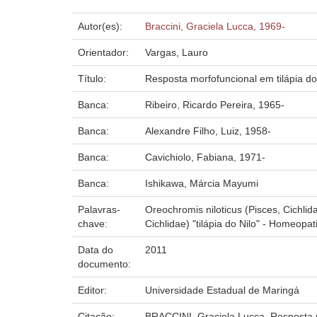
Autor(es):
Braccini, Graciela Lucca, 1969-
Orientador:
Vargas, Lauro
Título:
Resposta morfofuncional em tilápia d
Banca:
Ribeiro, Ricardo Pereira, 1965-
Banca:
Alexandre Filho, Luiz, 1958-
Banca:
Cavichiolo, Fabiana, 1971-
Banca:
Ishikawa, Márcia Mayumi
Palavras-
Oreochromis niloticus (Pisces, Cichlida
chave:
Cichlidae) "tilápia do Nilo" - Homeopat
Data do
2011
documento:
Editor:
Universidade Estadual de Maringá
Citação:
BRACCINI, Graciela Lucca. Resposta m