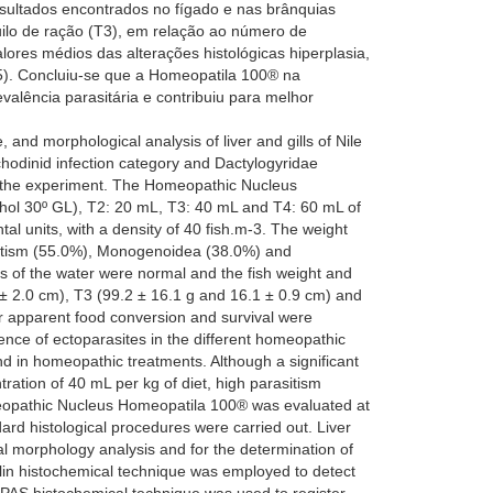
resultados encontrados no fígado e nas brânquias
lo de ração (T3), em relação ao número de
lores médios das alterações histológicas hiperplasia,
05). Concluiu-se que a Homeopatila 100® na
alência parasitária e contribuiu para melhor
nd morphological analysis of liver and gills of Nile
ichodinid infection category and Dactylogyridae
 of the experiment. The Homeopathic Nucleus
ohol 30º GL), T2: 20 mL, T3: 40 mL and T4: 60 mL of
al units, with a density of 40 fish.m-3. The weight
rasitism (55.0%), Monogenoidea (38.0%) and
rs of the water were normal and the fish weight and
 ± 2.0 cm), T3 (99.2 ± 16.1 g and 16.1 ± 0.9 cm) and
for apparent food conversion and survival were
ence of ectoparasites in the different homeopathic
d in homeopathic treatments. Although a significant
ration of 40 mL per kg of diet, high parasitism
Homeopathic Nucleus Homeopatila 100® was evaluated at
ard histological procedures were carried out. Liver
l morphology analysis and for the determination of
ylin histochemical technique was employed to detect