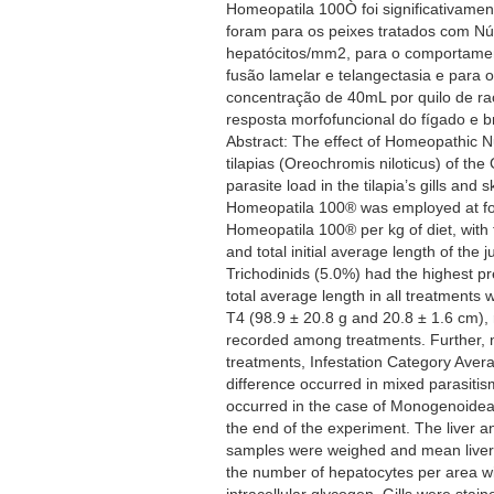
Homeopatila 100Ò foi significativamen
foram para os peixes tratados com N
hepatócitos/mm2, para o comportamento
fusão lamelar e telangectasia e para 
concentração de 40mL por quilo de raç
resposta morfofuncional do fígado e br
Abstract: The effect of Homeopathic N
tilapias (Oreochromis niloticus) of th
parasite load in the tilapia’s gills a
Homeopatila 100® was employed at four
Homeopatila 100® per kg of diet, with f
and total initial average length of th
Trichodinids (5.0%) had the highest p
total average length in all treatments
T4 (98.9 ± 20.8 g and 20.8 ± 1.6 cm), r
recorded among treatments. Further, no
treatments, Infestation Category Aver
difference occurred in mixed parasitis
occurred in the case of Monogenoidea.
the end of the experiment. The liver a
samples were weighed and mean liver-b
the number of hepatocytes per area wi