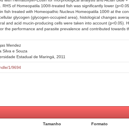
ined with Hematoxylin-Eosin for morphological analysis and Alcian Blue 
. RHS of Homeopatila 100®-treated fish was significantly lower (p<0.05) 
ed in fish treated with Homeopathic Nucleus Homeopatila 100® at the co
ellular glycogen (glycogen-occupied area), histological changes averag
tral and acid mucin-producing cells were taken into account (p<0.05).
s for the performance and parasite prevalence and contributed towards t
argas Mendez
a Silva e Souza
ersidade Estadual de Maringá, 2011
andle/1/9694
Tamanho
Formato