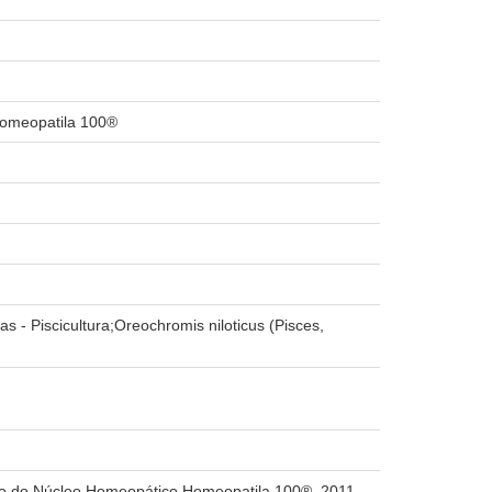
 Homeopatila 100®
as - Piscicultura;Oreochromis niloticus (Pisces,
 uso do Núcleo Homeopático Homeopatila 100®. 2011.