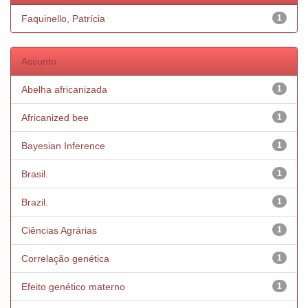
Faquinello, Patrícia
1
Assunto
Abelha africanizada
1
Africanized bee
1
Bayesian Inference
1
Brasil.
1
Brazil.
1
Ciências Agrárias
1
Correlação genética
1
Efeito genético materno
1