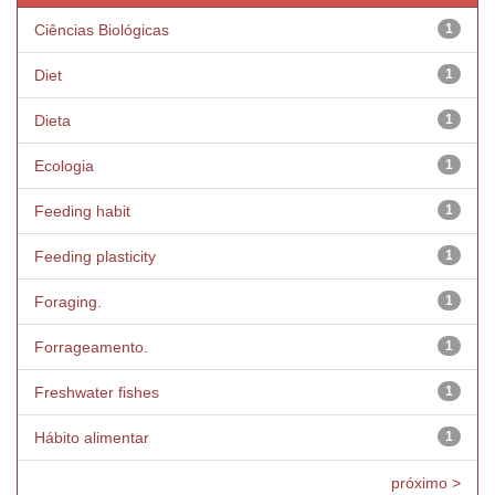
Ciências Biológicas
1
Diet
1
Dieta
1
Ecologia
1
Feeding habit
1
Feeding plasticity
1
Foraging.
1
Forrageamento.
1
Freshwater fishes
1
Hábito alimentar
1
próximo >