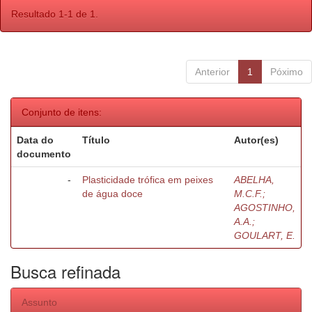
Resultado 1-1 de 1.
Anterior
1
Póximo
Conjunto de itens:
Data do
Título
Autor(es)
documento
-
Plasticidade trófica em peixes
ABELHA,
de água doce
M.C.F.;
AGOSTINHO,
A.A.;
GOULART, E.
Busca refinada
Assunto