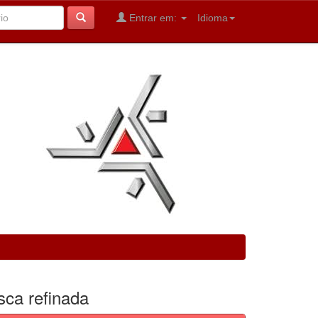
Entrar em:
Idioma
sca refinada