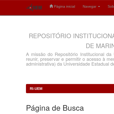
Página inicial
Navegar
Sob
Skip
navigation
REPOSITÓRIO INSTITUCION
DE MARIN
A missão do Repositório Institucional d
reunir, preservar e permitir o acesso à memó
administrativa) da Universidade Estadual d
RI-UEM
Página de Busca