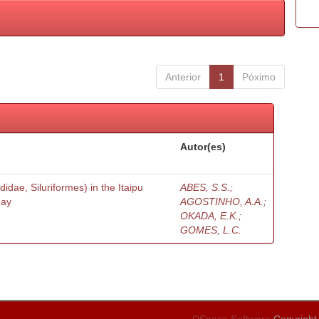
Anterior
1
Póximo
Autor(es)
didae, Siluriformes) in the Itaipu
ABES, S.S.;
uay
AGOSTINHO, A.A.;
OKADA, E.K.;
GOMES, L.C.