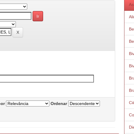
As
Al
Be
Be
Bi
Bi
Bra
Bra
Ci
por
Ordenar
Co
Di