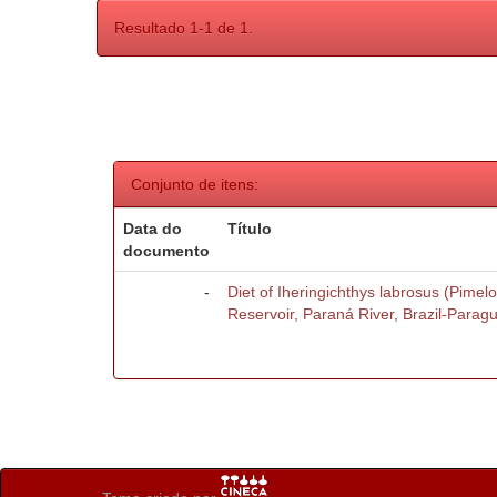
Resultado 1-1 de 1.
Conjunto de itens:
Data do
Título
documento
-
Diet of Iheringichthys labrosus (Pimelo
Reservoir, Paraná River, Brazil-Parag