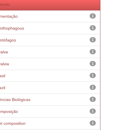
sunto
imentação
1
nthophagous
1
ntófagos
1
valve
1
valvia
1
sil
1
zil
1
ências Biológicas
1
mposição
1
et composition
1