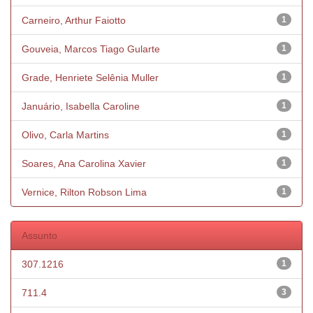
Carneiro, Arthur Faiotto
1
Gouveia, Marcos Tiago Gularte
1
Grade, Henriete Selênia Muller
1
Januário, Isabella Caroline
1
Olivo, Carla Martins
1
Soares, Ana Carolina Xavier
1
Vernice, Rilton Robson Lima
1
Assunto
307.1216
1
711.4
3