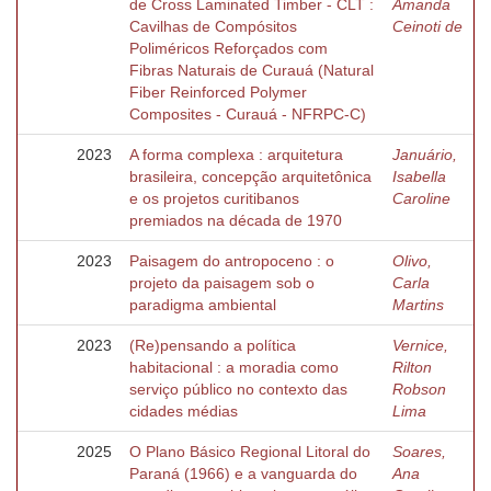
de Cross Laminated Timber - CLT :
Amanda
Cavilhas de Compósitos
Ceinoti de
Poliméricos Reforçados com
Fibras Naturais de Curauá (Natural
Fiber Reinforced Polymer
Composites - Curauá - NFRPC-C)
2023
A forma complexa : arquitetura
Januário,
brasileira, concepção arquitetônica
Isabella
e os projetos curitibanos
Caroline
premiados na década de 1970
2023
Paisagem do antropoceno : o
Olivo,
projeto da paisagem sob o
Carla
paradigma ambiental
Martins
2023
(Re)pensando a política
Vernice,
habitacional : a moradia como
Rilton
serviço público no contexto das
Robson
cidades médias
Lima
2025
O Plano Básico Regional Litoral do
Soares,
Paraná (1966) e a vanguarda do
Ana