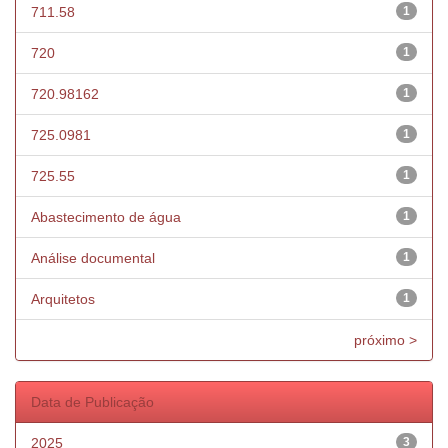
711.58
1
720
1
720.98162
1
725.0981
1
725.55
1
Abastecimento de água
1
Análise documental
1
Arquitetos
1
próximo >
Data de Publicação
2025
3