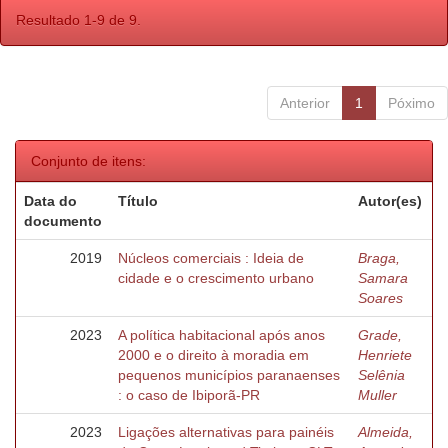
Resultado 1-9 de 9.
Anterior
1
Póximo
Conjunto de itens:
Data do
Título
Autor(es)
documento
2019
Núcleos comerciais : Ideia de
Braga,
cidade e o crescimento urbano
Samara
Soares
2023
A política habitacional após anos
Grade,
2000 e o direito à moradia em
Henriete
pequenos municípios paranaenses
Selênia
: o caso de Ibiporã-PR
Muller
2023
Ligações alternativas para painéis
Almeida,