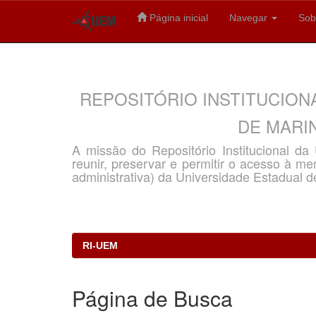
Página inicial
Navegar
Sob
Skip
navigation
REPOSITÓRIO INSTITUCION
DE MARIN
A missão do Repositório Institucional d
reunir, preservar e permitir o acesso à memó
administrativa) da Universidade Estadual d
RI-UEM
Página de Busca