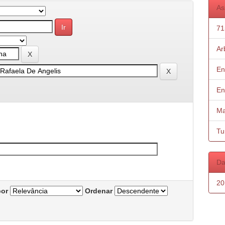
As
71
Ar
En
En
Ma
Tu
Da
20
por
Ordenar