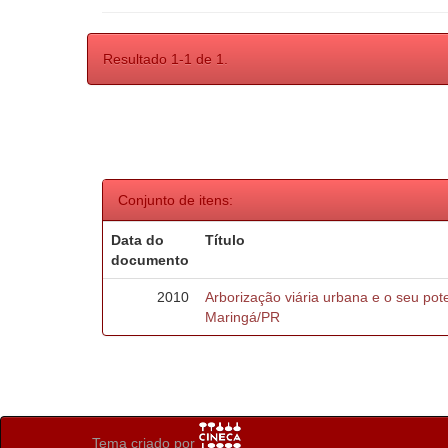
Resultado 1-1 de 1.
Conjunto de itens:
Data do
Título
documento
2010
Arborização viária urbana e o seu pote
Maringá/PR
Tema criado por