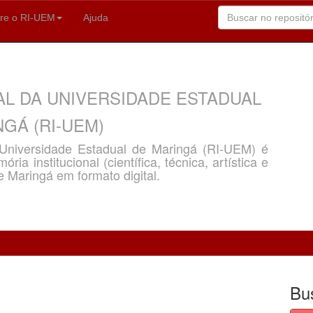
re o RI-UEM
Ajuda
AL DA UNIVERSIDADE ESTADUAL
GÁ (RI-UEM)
a Universidade Estadual de Maringá (RI-UEM) é
ria institucional (científica, técnica, artística e
e Maringá em formato digital.
Bu