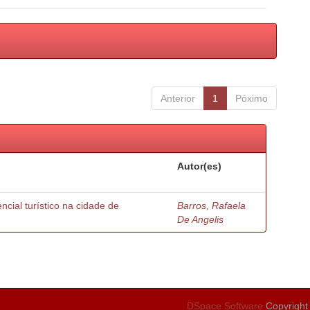
Anterior
1
Póximo
Autor(es)
ncial turístico na cidade de
Barros, Rafaela
De Angelis
DSpace Software
Copyright