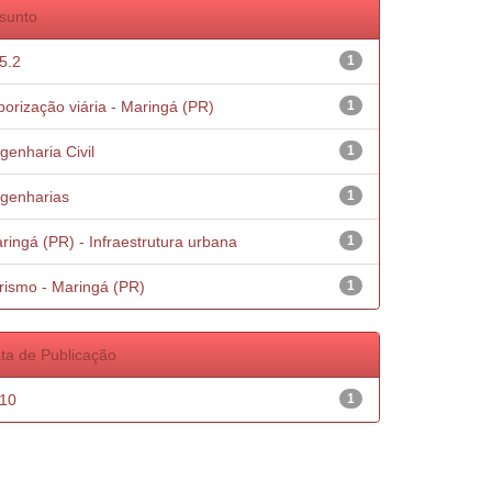
sunto
5.2
1
borização viária - Maringá (PR)
1
genharia Civil
1
genharias
1
ringá (PR) - Infraestrutura urbana
1
rismo - Maringá (PR)
1
ta de Publicação
10
1