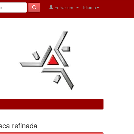
Entrar em:
Idioma
sca refinada