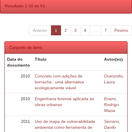
Resultado 1-10 de 61.
Anterior
1
2
3
4
...
7
Póximo
Conjunto de itens:
Data do
Título
Autor(es)
documento
2010
Concreto com adições de
Granzotto,
borracha : uma alternativa
Laura
ecologicamente viável
2010
Engenharia forense aplicada às
Enami,
obras urbanas
Rodrigo
Mazia
2011
Uso de mapa de vulnerabilidade
Serrano,
ambiental como ferramenta de
Danilo