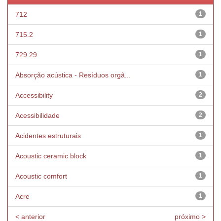
712
1
715.2
1
729.29
1
Absorção acústica - Resíduos orgâ...
1
Accessibility
2
Acessibilidade
2
Acidentes estruturais
1
Acoustic ceramic block
1
Acoustic comfort
1
Acre
1
< anterior
próximo >