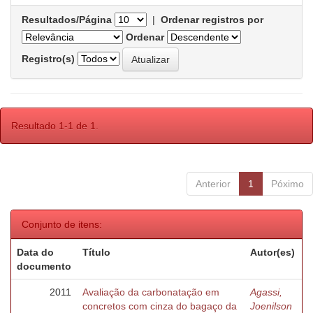
Resultados/Página
|
Ordenar registros por
Ordenar
Registro(s)
Resultado 1-1 de 1.
Anterior
1
Póximo
Conjunto de itens:
Data do
Título
Autor(es)
documento
2011
Avaliação da carbonatação em
Agassi,
concretos com cinza do bagaço da
Joenilson