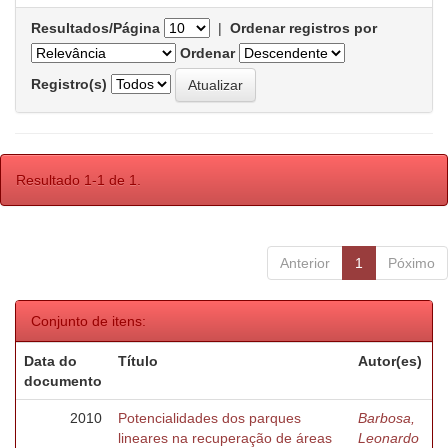
Resultados/Página
|
Ordenar registros por
Ordenar
Registro(s)
Resultado 1-1 de 1.
Anterior
1
Póximo
Conjunto de itens:
Data do
Título
Autor(es)
documento
2010
Potencialidades dos parques
Barbosa,
lineares na recuperação de áreas
Leonardo