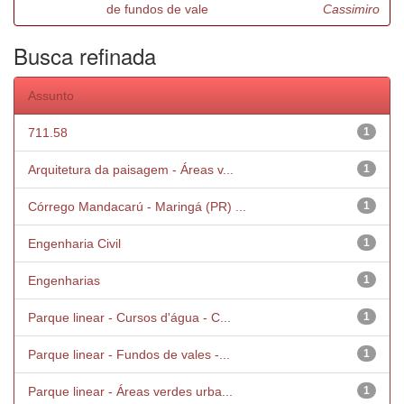
de fundos de vale
Cassimiro
Busca refinada
Assunto
711.58
1
Arquitetura da paisagem - Áreas v...
1
Córrego Mandacarú - Maringá (PR) ...
1
Engenharia Civil
1
Engenharias
1
Parque linear - Cursos d'água - C...
1
Parque linear - Fundos de vales -...
1
Parque linear - Áreas verdes urba...
1