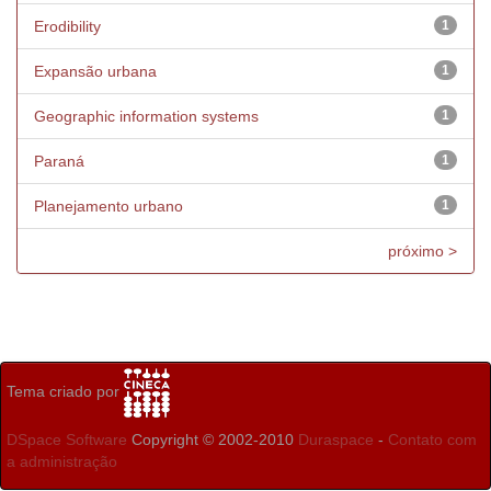
Erodibility
1
Expansão urbana
1
Geographic information systems
1
Paraná
1
Planejamento urbano
1
próximo >
Tema criado por
DSpace Software
Copyright © 2002-2010
Duraspace
-
Contato com
a administração