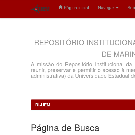
Página inicial
Navegar
Sob
Skip
navigation
REPOSITÓRIO INSTITUCION
DE MARIN
A missão do Repositório Institucional d
reunir, preservar e permitir o acesso à memó
administrativa) da Universidade Estadual d
RI-UEM
Página de Busca