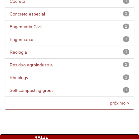
Cocreto
1
Concreto especial
1
Engenharia Civil
1
Engenharias
1
Reologia
1
Residuo agroindustria
1
Rheology
1
Self-compacting grout
1
próximo >